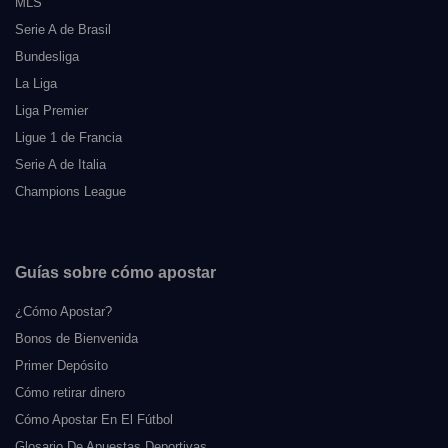
MLS
Serie A de Brasil
Bundesliga
La Liga
Liga Premier
Ligue 1 de Francia
Serie A de Italia
Champions League
Guías sobre cómo apostar
¿Cómo Apostar?
Bonos de Bienvenida
Primer Depósito
Cómo retirar dinero
Cómo Apostar En El Fútbol
Glosario De Apuestas Deportivas