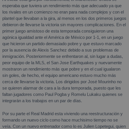
esperaba que tuviera un rendimiento más que adecuado ya que
los rivales en un comienzo no eran para nada complejos y con el
plantel que llevaban a la gira, al menos en los dos primeros juegos
debieron de llevarse la victoria sin mayores complicaciones. En el
primer juego amistoso de esta temporada consiguieron una
agónica igualdad ante el América de México por 1-1, en un juego
que hicieron un partido demasiado pobre y que estuvo marcado
por la ausencia de Alexis Sanchez debido a sus problemas de
inmigración. Posteriormente se enfrentaron al, sin lugar a dudas,
peor equipo de la MLS, el San Jose Earthquakes y nuevamente
mostraron un rendimiento más que pobre y en el cual igualaron
sin goles, de hecho, el equipo americano estuvo mucho más
cerca de llevarse la victoria. Los dirigidos por José Mourinho no
se quieren alarmar de cara a la dura temporada, puesto que les
faltan jugadores como Paul Pogba y Romelu Lukaku quienes se
integrarán a los trabajos en un par de días.
Por su parte el Real Madrid esta viviendo una reestructuración y
formando un nuevo ciclo como hace muchisimo tiempo no se
veía. Con un nuevo entrenador como lo es Julien Lopetegui, quien