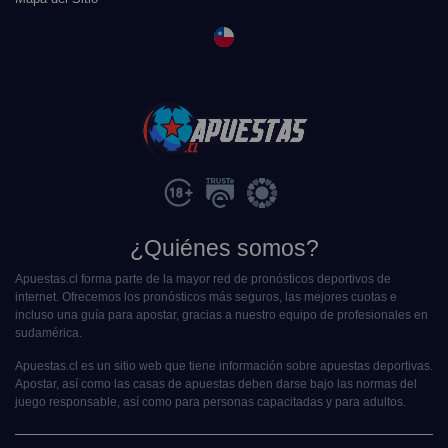
¿Quiénes somos?
Apuestas.cl forma parte de la mayor red de pronósticos deportivos de
internet. Ofrecemos los pronósticos más seguros, las mejores cuotas e
incluso una guía para apostar, gracias a nuestro equipo de profesionales en
sudamérica.
Apuestas.cl es un sitio web que tiene información sobre apuestas deportivas.
Apostar, así como las casas de apuestas deben darse bajo las normas del
juego responsable, así como para personas capacitadas y para adultos.