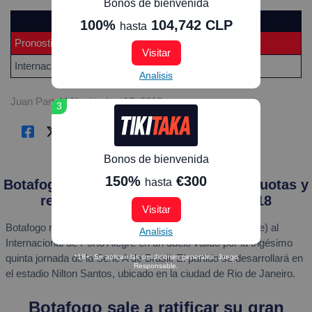
Bonos de bienvenida
Botafogo vs Internacional
100%
104,742 CLP
hasta
Pronostico
Odd
Visitar
Internacional
2.45
Analisis
Juan Partal
|
Noviembre 17, 2018
3
Bonos de bienvenida
150%
€300
hasta
Botafogo vs Internacional – Análisis, cuotas y
resultados del partido – 18/11/2018
Visitar
Botafogo recibirá este domingo a las 16:00 (hora de Chile) al
Analisis
Internacional de Porto Alegre en un duelo válido por la trigésimo
quinta jornada de la Serie A de Brasil. El partido se desarrollará en
*18+; Se aplican las condiciones generales. Juego
Responsable.
el estadio Nilton Santos, ubicado en la ciudad de Rio de Janeiro.
Botafogo sale a ratificar su gran