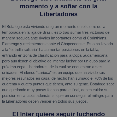
momento y a soñar con la
Libertadores
El Botafogo esta viviendo un gran momento en el cierre de la
temporada en la liga de Brasil, esto tras sumar tres victorias de
manera seguida ante rivales importantes como el Corinthians,
Flamengo y recientemente ante el Chapecoense. Esto ha llevado
a la “estrella solitaria” ha aumentar posiciones en la tabla,
entrando en zona de clasificación para la Copa Sudamericana
pero aún tienen el objetivo de intentar luchar por un cupo para la
próxima copa Libertadores, de lo cual se encuentran a seis
unidades. El elenco “carioca” es un equipo que ha vivido sus
mejores resultados en casa, de hecho han sumado el 70% de los
cuarenta y cuatro puntos que tienen, ante su gente. Botafogo sabe
que quedando muy pocas fechas para el final, deben cuidar su
posición en la tabla, además, si quieren conseguir el milagro para
la Libertadores deben vencer en todos sus juegos.
El Inter quiere seguir luchando