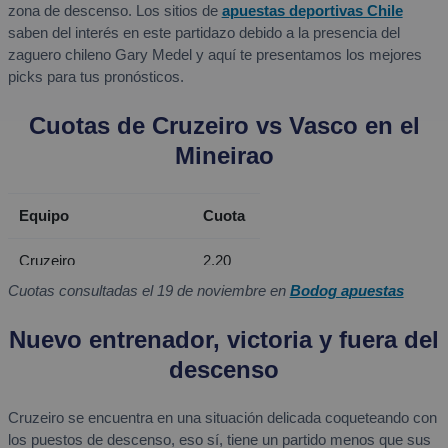
zona de descenso. Los sitios de
apuestas deportivas Chile
saben del interés en este partidazo debido a la presencia del
zaguero chileno Gary Medel y aquí te presentamos los mejores
picks para tus pronósticos.
Cuotas de Cruzeiro vs Vasco en el
Mineirao
Equipo
Cuota
Cruzeiro
2.20
Cuotas consultadas el 19 de noviembre en
Bodog apuestas
Empate
3.30
Nuevo entrenador, victoria y fuera del
Vasco da Gama
3.45
descenso
Cruzeiro se encuentra en una situación delicada coqueteando con
los puestos de descenso, eso sí, tiene un partido menos que sus