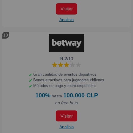
Visitar
Analisis
10
9.2
/10
Gran cantidad de eventos deportivos
Bonos atractivos para jugadores chilenos
Métodos de pago y retiro disponibles
100%
100,000 CLP
hasta
en free bets
Visitar
Analisis