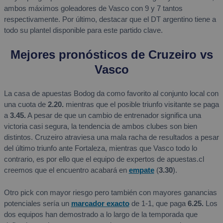
ambos máximos goleadores de Vasco con 9 y 7 tantos
respectivamente. Por último, destacar que el DT argentino tiene a
todo su plantel disponible para este partido clave.
Mejores pronósticos de Cruzeiro vs
Vasco
La casa de apuestas Bodog da como favorito al conjunto local con
una cuota de
2.20.
mientras que el posible triunfo visitante se paga
a
3.45.
A pesar de que un cambio de entrenador significa una
victoria casi segura, la tendencia de ambos clubes son bien
distintos. Cruzeiro atraviesa una mala racha de resultados a pesar
del último triunfo ante Fortaleza, mientras que Vasco todo lo
contrario, es por ello que el equipo de expertos de apuestas.cl
creemos que el encuentro acabará en
empate
(
3.30
).
Otro pick con mayor riesgo pero también con mayores ganancias
potenciales sería un
marcador exacto
de 1-1, que paga
6.25.
Los
dos equipos han demostrado a lo largo de la temporada que