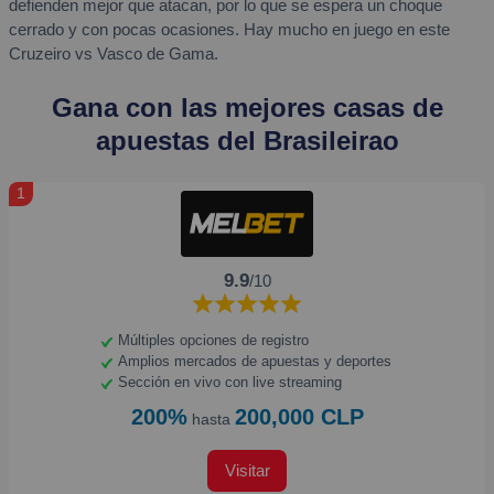
defienden mejor que atacan, por lo que se espera un choque
cerrado y con pocas ocasiones. Hay mucho en juego en este
Cruzeiro vs Vasco de Gama.
Gana con las mejores casas de
apuestas del Brasileirao
1
9.9
/10
Múltiples opciones de registro
Amplios mercados de apuestas y deportes
Sección en vivo con live streaming
200%
200,000 CLP
hasta
Visitar