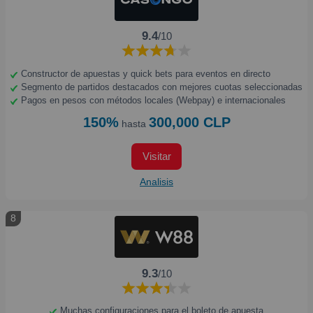
9.4
/10
Constructor de apuestas y quick bets para eventos en directo
Segmento de partidos destacados con mejores cuotas seleccionadas
Pagos en pesos con métodos locales (Webpay) e internacionales
150%
300,000 CLP
hasta
Visitar
Analisis
8
9.3
/10
Muchas configuraciones para el boleto de apuesta