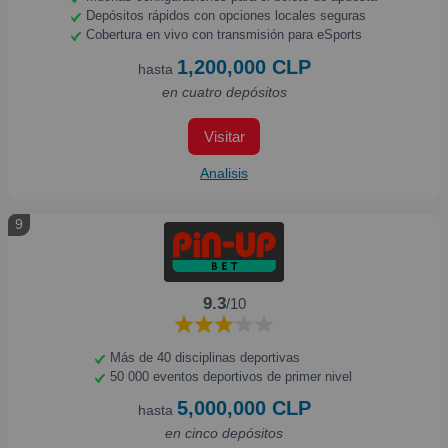
Depósitos rápidos con opciones locales seguras
Cobertura en vivo con transmisión para eSports
1,200,000 CLP
hasta
en cuatro depósitos
Visitar
Analisis
9
9.3
/10
Más de 40 disciplinas deportivas
50 000 eventos deportivos de primer nivel
5,000,000 CLP
hasta
en cinco depósitos