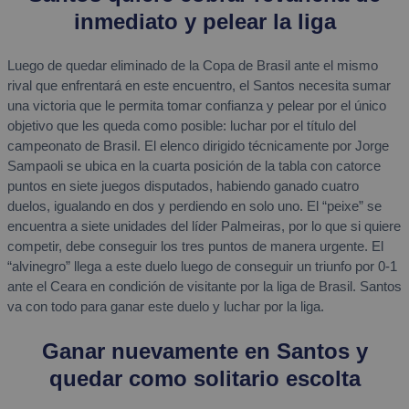
inmediato y pelear la liga
Luego de quedar eliminado de la Copa de Brasil ante el mismo
rival que enfrentará en este encuentro, el Santos necesita sumar
una victoria que le permita tomar confianza y pelear por el único
objetivo que les queda como posible: luchar por el título del
campeonato de Brasil. El elenco dirigido técnicamente por Jorge
Sampaoli se ubica en la cuarta posición de la tabla con catorce
puntos en siete juegos disputados, habiendo ganado cuatro
duelos, igualando en dos y perdiendo en solo uno. El “peixe” se
encuentra a siete unidades del líder Palmeiras, por lo que si quiere
competir, debe conseguir los tres puntos de manera urgente. El
“alvinegro” llega a este duelo luego de conseguir un triunfo por 0-1
ante el Ceara en condición de visitante por la liga de Brasil. Santos
va con todo para ganar este duelo y luchar por la liga.
Ganar nuevamente en Santos y
quedar como solitario escolta