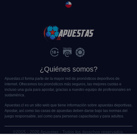
¿Quiénes somos?
Apuestas.cl forma parte de la mayor red de pronósticos deportivos de
internet. Ofrecemos los pronósticos más seguros, las mejores cuotas e
incluso una guía para apostar, gracias a nuestro equipo de profesionales en
sudamérica.
Apuestas.cl es un sitio web que tiene información sobre apuestas deportivas.
Apostar, así como las casas de apuestas deben darse bajo las normas del
juego responsable, así como para personas capacitadas y para adultos.
©2015 - 2026 Apuestas
-
Todos los derechos reservados.