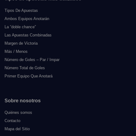
Tipos De Apuestas
Ambos Equipos Anotarán
La “doble chance”
Las Apuestas Combinadas
Margen de Victoria
Más / Menos
Número de Goles – Par / Impar
Número Total de Goles
Primer Equipo Que Anotará
Sobre nosotros
Quiénes somos
Contacto
Mapa del Sitio