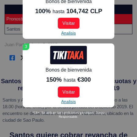
Bonos de bienvenida
Santos vs Atlético Mineiro
100%
104,742 CLP
hasta
Pronostico
Odd
Visitar
Santos
1.66
Analisis
Juan Partal
|
Junio 9, 2019
3
Bonos de bienvenida
150%
€300
hasta
Santos vs Atlético Mineiro – Análisis, cuotas y
resultados del partido – 09/06/2019
Visitar
Santos y Atlético Mineiro se enfrentarán este día domingo a las
Analisis
18.00 (hora de Chile) por la octava jornada del brasileirao 2019. El
encuentro se desarrollará en el estadio Vila Belmiro, ubicado en la
*18+; Se aplican las condiciones generales. Juego
Responsable.
ciudad de Sao Paulo.
Santos quiere cobrar revancha de