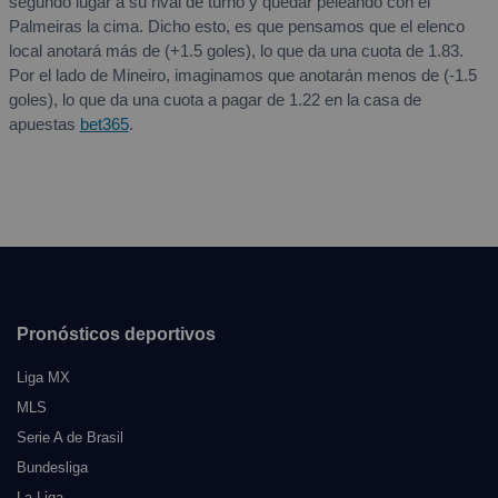
segundo lugar a su rival de turno y quedar peleando con el
Palmeiras la cima. Dicho esto, es que pensamos que el elenco
local anotará más de (+1.5 goles), lo que da una cuota de 1.83.
Por el lado de Mineiro, imaginamos que anotarán menos de (-1.5
goles), lo que da una cuota a pagar de 1.22 en la casa de
apuestas
bet365
.
Pronósticos deportivos
Liga MX
MLS
Serie A de Brasil
Bundesliga
La Liga