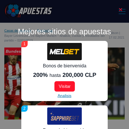
×
Mejores sitios de apuestas
Casas de apuestas
Bundesliga
Edison |
Bayer Leverkusen vs Bayern Munich – Análisis, cuotas y resultados del
17.02.2021
partido – 02/01/2019
1
Bundesliga
Bonos de bienvenida
200%
200,000 CLP
hasta
Visitar
Analisis
2