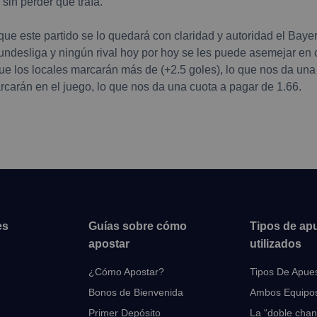
sin perder que traía.
 este partido se lo quedará con claridad y autoridad el Bayer
Bundesliga y ningún rival hoy por hoy se les puede asemejar en 
ue los locales marcarán más de (+2.5 goles), lo que nos da una 
carán en el juego, lo que nos da una cuota a pagar de 1.66.
es
Guías sobre cómo
Tipos de ap
apostar
utilizados
¿Cómo Apostar?
Tipos De Apue
Bonos de Bienvenida
Ambos Equipos
Primer Depósito
La “doble chan