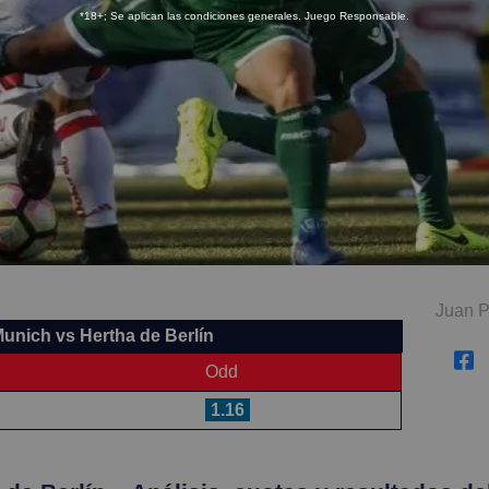
*18+; Se aplican las condiciones generales. Juego Responsable.
Juan P
unich vs Hertha de Berlín
Odd
1.16