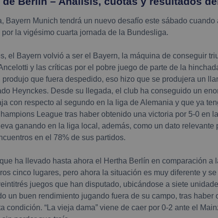
e Berlín – Análisis, cuotas y resultados del
, Bayern Munich tendrá un nuevo desafío este sábado cuando a 
n por la vigésimo cuarta jornada de la Bundesliga.
 el Bayern volvió a ser el Bayern, la máquina de conseguir tr
celotti y las críticas por el pobre juego de parte de la hincha
, produjo que fuera despedido, eso hizo que se produjera un ll
ado Heynckes. Desde su llegada, el club ha conseguido un en
ja con respecto al segundo en la liga de Alemania y que ya t
 Champions League tras haber obtenido una victoria por 5-0 en la
lleva ganando en la liga local, además, como un dato relevante
ncuentros en el 78% de sus partidos.
que ha llevado hasta ahora el Hertha Berlín en comparación a
ros cinco lugares, pero ahora la situación es muy diferente y s
 veintitrés juegos que han disputado, ubicándose a siete unida
do un buen rendimiento jugando fuera de su campo, tras haber 
 condición. “La vieja dama” viene de caer por 0-2 ante el Mainz