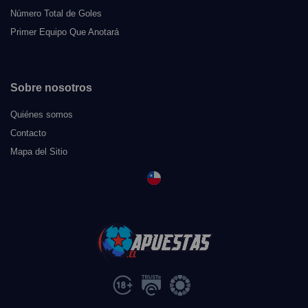
Número Total de Goles
Primer Equipo Que Anotará
Sobre nosotros
Quiénes somos
Contacto
Mapa del Sitio