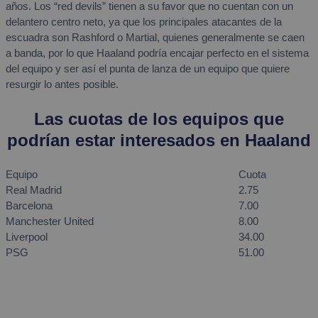
años. Los “red devils” tienen a su favor que no cuentan con un
delantero centro neto, ya que los principales atacantes de la
escuadra son Rashford o Martial, quienes generalmente se caen
a banda, por lo que Haaland podría encajar perfecto en el sistema
del equipo y ser así el punta de lanza de un equipo que quiere
resurgir lo antes posible.
Las cuotas de los equipos que
podrían estar interesados en Haaland
Equipo
Cuota
Real Madrid
2.75
Barcelona
7.00
Manchester United
8.00
Liverpool
34.00
PSG
51.00