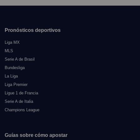
Pronósticos deportivos
Liga MX
MLS
Serie A de Brasil
Bundesliga
La Liga
Liga Premier
Ligue 1 de Francia
Serie A de Italia
Champions League
Guías sobre cómo apostar