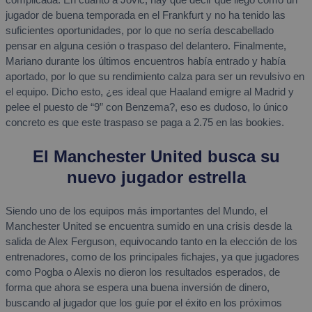
jugador de buena temporada en el Frankfurt y no ha tenido las
suficientes oportunidades, por lo que no sería descabellado
pensar en alguna cesión o traspaso del delantero. Finalmente,
Mariano durante los últimos encuentros había entrado y había
aportado, por lo que su rendimiento calza para ser un revulsivo en
el equipo. Dicho esto, ¿es ideal que Haaland emigre al Madrid y
pelee el puesto de “9” con Benzema?, eso es dudoso, lo único
concreto es que este traspaso se paga a 2.75 en las bookies.
El Manchester United busca su
nuevo jugador estrella
Siendo uno de los equipos más importantes del Mundo, el
Manchester United se encuentra sumido en una crisis desde la
salida de Alex Ferguson, equivocando tanto en la elección de los
entrenadores, como de los principales fichajes, ya que jugadores
como Pogba o Alexis no dieron los resultados esperados, de
forma que ahora se espera una buena inversión de dinero,
buscando al jugador que los guíe por el éxito en los próximos