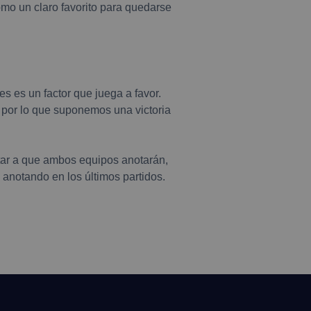
como un claro favorito para quedarse
s es un factor que juega a favor.
, por lo que suponemos una victoria
star a que ambos equipos anotarán,
anotando en los últimos partidos.