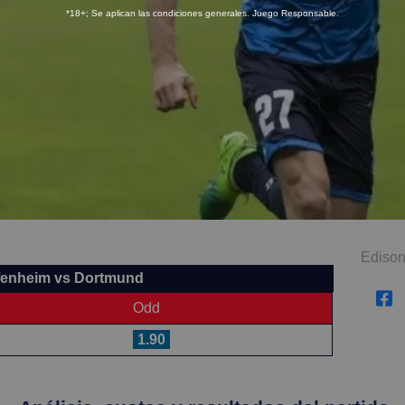
*18+; Se aplican las condiciones generales. Juego Responsable.
Ediso
fenheim vs Dortmund
Odd
1.90