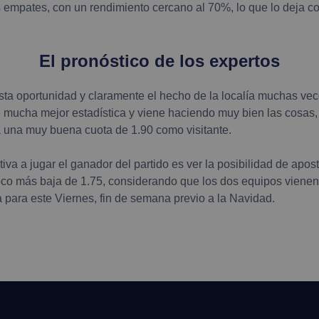
dos empates, con un rendimiento cercano al 70%, lo que lo deja 
El pronóstico de los expertos
sta oportunidad y claramente el hecho de la localía muchas vece
ene mucha mejor estadística y viene haciendo muy bien las cosas
a una muy buena cuota de 1.90 como visitante.
iva a jugar el ganador del partido es ver la posibilidad de apo
co más baja de 1.75, considerando que los dos equipos vienen 
para este Viernes, fin de semana previo a la Navidad.