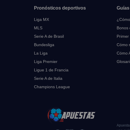
Pronósticos deportivos
Guías
Liga MX
¿Cómo 
MLS
Bonos 
Serie A de Brasil
Primer
Bundesliga
Cómo re
La Liga
Cómo A
Liga Premier
Glosar
Ligue 1 de Francia
Serie A de Italia
Champions League
Apuestas