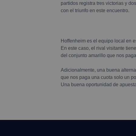
partidos registra tres victorias y 
con el triunfo en este encuentro.
Hoffenheim es el equipo local en e
En este caso, el rival visitante ti
del conjunto amarillo que nos pag
Adicionalmente, una buena alternat
que nos paga una cuota solo un po
Una buena oportunidad de apuesta 