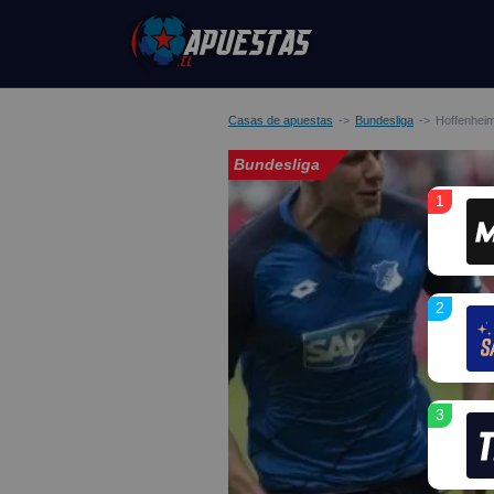
Casas de apuestas
Bundesliga
Hoffenheim
Bundesliga
1
2
3