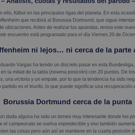
 Análisis, cuotas y resultados del partido 
 ello, fútbol en las principales ligas del planeta. En esta oca
offenheim que recibirá al Borussia Dortmund, que sigue intenta
de ubicaciones. Antes de realizar tus apuestas, revisa este nue
ste encuentro está programado para el día Viernes 20 de Dicie
fenheim ni lejos… ni cerca de la parte 
duardo Vargas ha tenido un discreto pasar en esta Bundesliga
en la mitad de la tabla (novena posición) con 20 puntos. De los
s, una victoria y un empate, por lo que la tendencia ha sido neg
 partido es el triunfo, lo que puede significar una recuperación 
Borussia Dortmund cerca de la punta
in duda alguna ha sido un torneo muy interesante donde los pr
e el campeonato se vuelva impredecible y eso también aumenta 
n las cosas pero aún así se mantiene en la cuarta posición de 