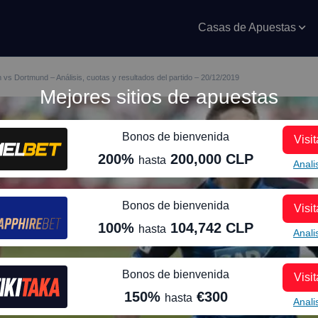
Casas de Apuestas
 vs Dortmund – Análisis, cuotas y resultados del partido – 20/12/2019
Mejores sitios de apuestas
Bonos de bienvenida
Visit
200%
200,000 CLP
hasta
Anali
Bonos de bienvenida
Visit
100%
104,742 CLP
hasta
Anali
Bonos de bienvenida
Visit
150%
€300
hasta
Anali