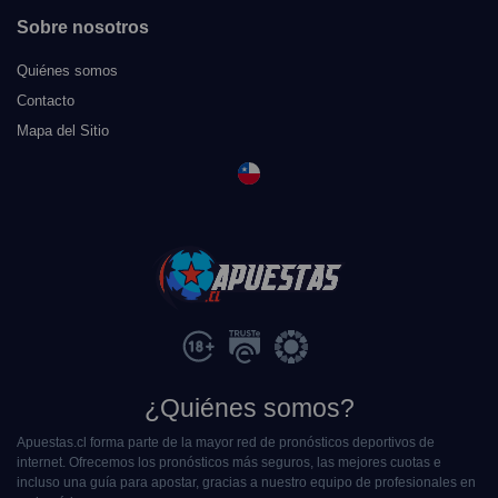
Sobre nosotros
Quiénes somos
Contacto
Mapa del Sitio
¿Quiénes somos?
Apuestas.cl forma parte de la mayor red de pronósticos deportivos de
internet. Ofrecemos los pronósticos más seguros, las mejores cuotas e
incluso una guía para apostar, gracias a nuestro equipo de profesionales en