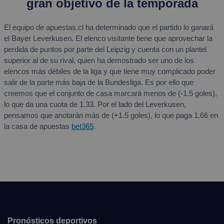
gran objetivo de la temporada
El equipo de apuestas.cl ha determinado que el partido lo ganará
el Bayer Leverkusen. El elenco visitante tiene que aprovechar la
perdida de puntos por parte del Leipzig y cuenta con un plantel
superior al de su rival, quien ha demostrado ser uno de los
elencos más débiles de la liga y que tiene muy complicado poder
salir de la parte más baja de la Bundesliga. Es por ello que
creemos que el conjunto de casa marcará menos de (-1.5 goles),
lo que da una cuota de 1.33. Por el lado del Leverkusen,
pensamos que anotarán más de (+1.5 goles), lo que paga 1.66 en
la casa de apuestas
bet365
.
Pronósticos deportivos