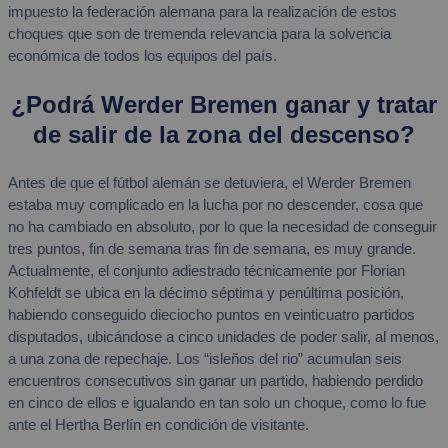
impuesto la federación alemana para la realización de estos
choques que son de tremenda relevancia para la solvencia
económica de todos los equipos del país.
¿Podrá Werder Bremen ganar y tratar
de salir de la zona del descenso?
Antes de que el fútbol alemán se detuviera, el Werder Bremen
estaba muy complicado en la lucha por no descender, cosa que
no ha cambiado en absoluto, por lo que la necesidad de conseguir
tres puntos, fin de semana tras fin de semana, es muy grande.
Actualmente, el conjunto adiestrado técnicamente por Florian
Kohfeldt se ubica en la décimo séptima y penúltima posición,
habiendo conseguido dieciocho puntos en veinticuatro partidos
disputados, ubicándose a cinco unidades de poder salir, al menos,
a una zona de repechaje. Los “isleños del rio” acumulan seis
encuentros consecutivos sin ganar un partido, habiendo perdido
en cinco de ellos e igualando en tan solo un choque, como lo fue
ante el Hertha Berlín en condición de visitante.