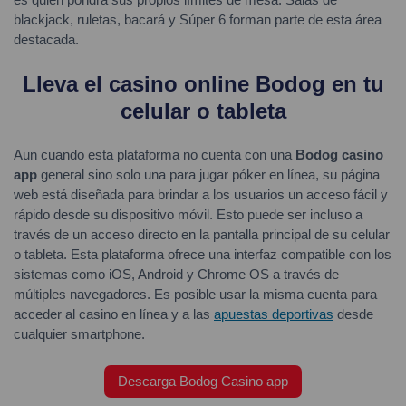
blackjack, ruletas, bacará y Súper 6 forman parte de esta área
destacada.
Lleva el casino online Bodog en tu
celular o tableta
Aun cuando esta plataforma no cuenta con una
Bodog casino
app
general sino solo una para jugar póker en línea, su página
web está diseñada para brindar a los usuarios un acceso fácil y
rápido desde su dispositivo móvil. Esto puede ser incluso a
través de un acceso directo en la pantalla principal de su celular
o tableta. Esta plataforma ofrece una interfaz compatible con los
sistemas como iOS, Android y Chrome OS a través de
múltiples navegadores. Es posible usar la misma cuenta para
acceder al casino en línea y a las
apuestas deportivas
desde
cualquier smartphone.
Descarga Bodog Casino app