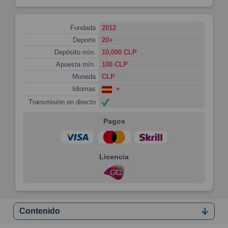
Fundada
2012
Deporte
20+
Depósito mín.
10,000 CLP
Apuesta mín.
100 CLP
Moneda
CLP
Idiomas
+
Transmisión en directo
Pagos
Licencia
Contenido