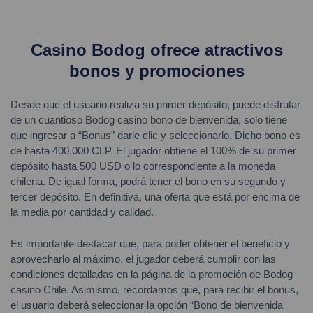
Casino Bodog ofrece atractivos
bonos y promociones
Desde que el usuario realiza su primer depósito, puede disfrutar
de un cuantioso Bodog casino bono de bienvenida, solo tiene
que ingresar a “Bonus” darle clic y seleccionarlo. Dicho bono es
de hasta 400.000 CLP. El jugador obtiene el 100% de su primer
depósito hasta 500 USD o lo correspondiente a la moneda
chilena. De igual forma, podrá tener el bono en su segundo y
tercer depósito. En definitiva, una oferta que está por encima de
la media por cantidad y calidad.
Es importante destacar que, para poder obtener el beneficio y
aprovecharlo al máximo, el jugador deberá cumplir con las
condiciones detalladas en la página de la promoción de Bodog
casino Chile. Asimismo, recordamos que, para recibir el bonus,
el usuario deberá seleccionar la opción “Bono de bienvenida