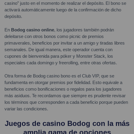
casino” justo en el momento de realizar el depósito. El bono se
activará automáticamente luego de la confirmación de dicho
depósito.
En
Bodog casino online
, los jugadores también podrán
deleitarse con otros bonos como picnic de premios
primaverales, beneficios por invitar a un amigo y tiradas libres
semanales. De igual manera, este operador cuenta con
cupones de bienvenida para póker y Monster Stack, los
especiales cada domingo y freerolling, entre otras ofertas.
Otra forma de Bodog casino bono es el Club VIP, que se
fundamenta en otorgar premios por fidelidad. Esto equivale a
beneficios como bonificaciones o regalos para los jugadores
más asiduos. Te recordamos que siempre es prudente revisar
los términos que corresponden a cada beneficio porque pueden
variar las condiciones.
Juegos de casino Bodog con la más
amplia gama de opciones