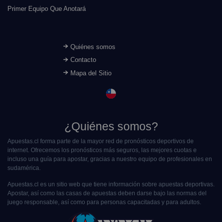
Primer Equipo Que Anotará
Quiénes somos
Contacto
Mapa del Sitio
¿Quiénes somos?
Apuestas.cl forma parte de la mayor red de pronósticos deportivos de
internet. Ofrecemos los pronósticos más seguros, las mejores cuotas e
incluso una guía para apostar, gracias a nuestro equipo de profesionales en
sudamérica.
Apuestas.cl es un sitio web que tiene información sobre apuestas deportivas.
Apostar, así como las casas de apuestas deben darse bajo las normas del
juego responsable, así como para personas capacitadas y para adultos.