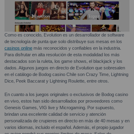
Como es conocido, Evolution es un desarrollador de software
de tecnología de punta que solo distribuye sus mesas en los
casinos online
más reconocidos y confiables en la industria.
Para disfrutar en alta resolución de esta modalidad los más
destacados son la ruleta, los game shows, el blackjack y los
dados. Algunos juegos en directo de Evolution que sobresalen
en el catálogo de Bodog casino Chile son Crazy Time, Lightning
Dice, Peek Baccarat y Lightning Roulette, entre otros.
En cuanto a los juegos originales o exclusivos de Bodog casino
en vivo, estos han sido desarrollados por proveedores como
Genesis Games, VIG live y Microgaming. Por supuesto,
brindan una excelente calidad de servicio y atención
personalizada de crupieres en directo en más de 40 mesas y en
varios idiomas, incluido el español. Además, el propio jugador
es quien pondrá sus propios límites de mesa. Salas de