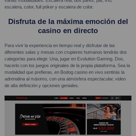
varias modalidades: Escalera real, dos pares, par, trío,
escalera, color, full póker y escalera de color.
Disfruta de la máxima emoción del
casino en directo
Para vivir la experiencia en tiempo real y disfrutar de las
diferentes salas y mesas con crupieres humanos tendrás dos
categorías para elegir. Una, jugar en Evolution Gaming. Dos,
hacerlo con los juegos originales de la propia plataforma. Sea la
modalidad que prefieras, en Bodog casino en vivo sentirás la
adrenalina al máximo, con una atmósfera espectacular, video
de alta definición y opciones geniales.