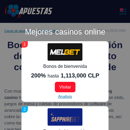
×
Mejores casinos online
Edison | 25.07.2026
Casas de apuestas
Casinos online
Bodog casino
Bodog casino – Diversión
1
desde el primer minuto
con bonos y juegos de
Bonos de bienvenida
200%
1,113,000 CLP
primer nivel
hasta
Visitar
Con muchos años de experiencia en el mercado,
Bodog
Analisis
casino
ha incrementado su catálogo constantemente con slots,
juegos de mesa y ruletas de proveedores de software de
2
avanzada a nivel mundial. En esta reseña te orientaremos
sobre la selección de títulos y sus diferentes modalidades, así
como todo acerca de los bonos, salas en vivo y demás
características de este operador.