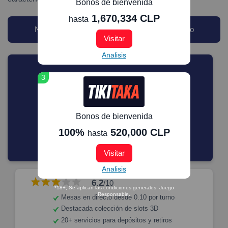
Bonos de bienvenida
1,670,334 CLP
hasta
No verificado: Este proveedor no está verificado
Visitar
Analisis
3
Bonos de bienvenida
200%
1,113,000 CLP
Bonos de bienvenida
hasta
100%
520,000 CLP
hasta
Visitar
Visitar
Analisis
6.2
/10
*18+; Se aplican las condiciones generales. Juego
Responsable.
Mesas en directo desde 0.10 por turno
Destacada colección de slots 3D
20+ servicios para depósitos y retiros