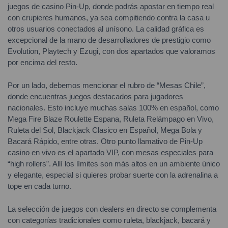
juegos de casino Pin-Up, donde podrás apostar en tiempo real
con crupieres humanos, ya sea compitiendo contra la casa u
otros usuarios conectados al unísono. La calidad gráfica es
excepcional de la mano de desarrolladores de prestigio como
Evolution, Playtech y Ezugi, con dos apartados que valoramos
por encima del resto.
Por un lado, debemos mencionar el rubro de “Mesas Chile”,
donde encuentras juegos destacados para jugadores
nacionales. Esto incluye muchas salas 100% en español, como
Mega Fire Blaze Roulette Espana, Ruleta Relámpago en Vivo,
Ruleta del Sol, Blackjack Clasico en Español, Mega Bola y
Bacará Rápido, entre otras. Otro punto llamativo de Pin-Up
casino en vivo es el apartado VIP, con mesas especiales para
“high rollers”. Allí los límites son más altos en un ambiente único
y elegante, especial si quieres probar suerte con la adrenalina a
tope en cada turno.
La selección de juegos con dealers en directo se complementa
con categorías tradicionales como ruleta, blackjack, bacará y