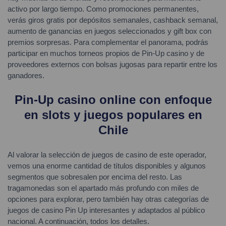
activo por largo tiempo. Como promociones permanentes,
verás giros gratis por depósitos semanales, cashback semanal,
aumento de ganancias en juegos seleccionados y gift box con
premios sorpresas. Para complementar el panorama, podrás
participar en muchos torneos propios de Pin-Up casino y de
proveedores externos con bolsas jugosas para repartir entre los
ganadores.
Pin-Up casino online con enfoque
en slots y juegos populares en
Chile
Al valorar la selección de juegos de casino de este operador,
vemos una enorme cantidad de títulos disponibles y algunos
segmentos que sobresalen por encima del resto. Las
tragamonedas son el apartado más profundo con miles de
opciones para explorar, pero también hay otras categorías de
juegos de casino Pin Up interesantes y adaptados al público
nacional. A continuación, todos los detalles.