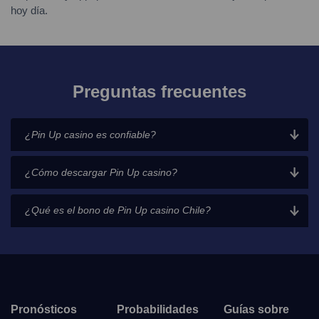
hoy día.
Preguntas frecuentes
¿Pin Up casino es confiable?
¿Cómo descargar Pin Up casino?
¿Qué es el bono de Pin Up casino Chile?
Pronósticos
Probabilidades
Guías sobre