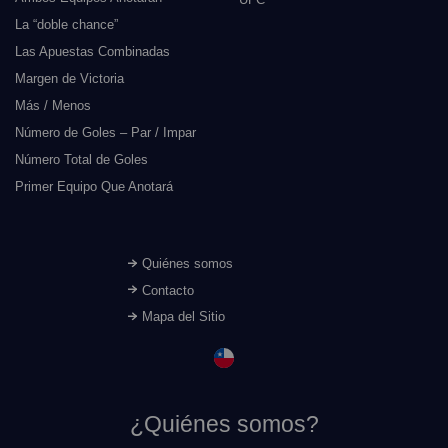
La “doble chance”
Las Apuestas Combinadas
Margen de Victoria
Más / Menos
Número de Goles – Par / Impar
Número Total de Goles
Primer Equipo Que Anotará
Quiénes somos
Contacto
Mapa del Sitio
¿Quiénes somos?