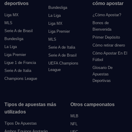
deportivos
cómo apostar
Bundesliga
Liga MX
¿Cómo Apostar?
La Liga
MLS
Bonos de
Liga MX
Bienvenida
Serie A de Brasil
Liga Premier
Primer Depósito
Bundesliga
MLS
Cómo retirar dinero
La Liga
Serie A de Italia
Cómo Apostar En El
Liga Premier
Serie A de Brasil
Fútbol
Ligue 1 de Francia
UEFA Champions
Glosario De
League
Serie A de Italia
Apuestas
Champions League
Deportivas
Tipos de apuestas más
Otros campeonatos
utilizados
MLB
Tipos De Apuestas
NFL
Ambos Equipos Anotarán
UFC