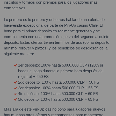
inscritos y torneos con premios para los jugadores más
competitivos.
Lo primero es lo primero y debemos hablar de una oferta de
bienvenida excepcional de parte de Pin-Up casino Chile. El
bono para el primer depósito es realmente generoso y se
complementa con una promoción que va del segundo al quinto
depósito. Estas ofertas tienen términos de uso (como depósito
mínimo, rollover y plazos) y los beneficios se desglosan de la
siguiente manera:
1er depósito: 100% hasta 5.000.000 CLP (120% si
haces el pago durante la primera hora después del
registro) + 250 FS
2do depósito: 100% hasta 500.000 CLP + 50 FS
3er depósito: 100% hasta 500.000 CLP + 55 FS
4to depósito: 100% hasta 500.000 CLP + 60 FS
5to depósito: 100% hasta 500.000 CLP + 65 FS
Más allá de este Pin-Up casino bono para jugadores nuevos,
hay muchas otras ofertas y recompensas para mantenerte