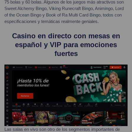
75 bolas y 60 bolas. Algunos de los juegos más atractivos son
Sweet Alchemy Bingo, Viking Runecraft Bingo, Animingo, Lord
of the Ocean Bingo y Book of Ra Multi Card Bingo, todos con
especificaciones y temáticas realmente geniales.
Casino en directo con mesas en
español y VIP para emociones
fuertes
Las salas en vivo son otro de los segmentos importantes de