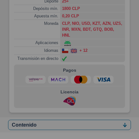
Deporte
25+
Depósito mín.
1800 CLP
Apuesta mín.
0,20 CLP
Moneda
CLP, NIO, USD, KZT, AZN, UZS,
INR, MXN, BDT, GTQ, BOB,
HNL
Aplicaciones
Idiomas
+ 12
Transmisión en directo
Pagos
Licencia
Contenido