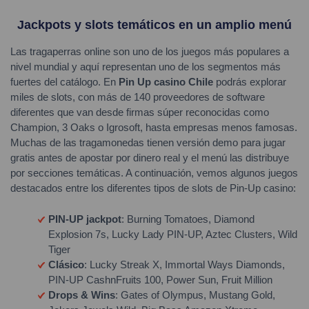
Jackpots y slots temáticos en un amplio menú
Las tragaperras online son uno de los juegos más populares a
nivel mundial y aquí representan uno de los segmentos más
fuertes del catálogo. En
Pin Up casino Chile
podrás explorar
miles de slots, con más de 140 proveedores de software
diferentes que van desde firmas súper reconocidas como
Champion, 3 Oaks о Igrosoft, hasta empresas menos famosas.
Muchas de las tragamonedas tienen versión demo para jugar
gratis antes de apostar por dinero real y el menú las distribuye
por secciones temáticas. A continuación, vemos algunos juegos
destacados entre los diferentes tipos de slots de Pin-Up casino:
PIN-UP jackpot
: Burning Tomatoes, Diamond
Explosion 7s, Lucky Lady PIN-UP, Aztec Clusters, Wild
Tiger
Clásico
: Lucky Streak X, Immortal Ways Diamonds,
PIN-UP CashnFruits 100, Power Sun, Fruit Million
Drops & Wins
: Gates of Olympus, Mustang Gold,