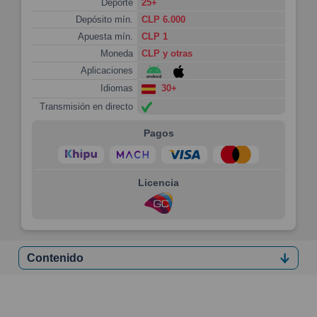
Deporte
25+
Depósito mín.
CLP 6.000
Apuesta mín.
CLP 1
Moneda
CLP y otras
Aplicaciones
Idiomas
30+
Transmisión en directo
Pagos
Licencia
Contenido