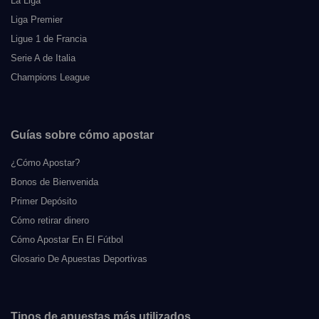
La Liga
Liga Premier
Ligue 1 de Francia
Serie A de Italia
Champions League
Guías sobre cómo apostar
¿Cómo Apostar?
Bonos de Bienvenida
Primer Depósito
Cómo retirar dinero
Cómo Apostar En El Fútbol
Glosario De Apuestas Deportivas
Tipos de apuestas más utilizados