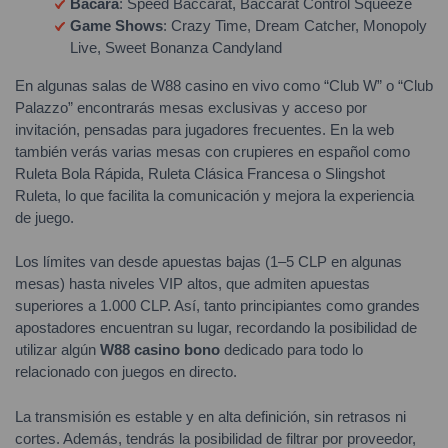
Bacará
: Speed Baccarat, Baccarat Control Squeeze
Game Shows
: Crazy Time, Dream Catcher, Monopoly
Live, Sweet Bonanza Candyland
En algunas salas de W88 casino en vivo como “Club W” o “Club
Palazzo” encontrarás mesas exclusivas y acceso por
invitación, pensadas para jugadores frecuentes. En la web
también verás varias mesas con crupieres en español como
Ruleta Bola Rápida, Ruleta Clásica Francesa o Slingshot
Ruleta, lo que facilita la comunicación y mejora la experiencia
de juego.
Los límites van desde apuestas bajas (1–5 CLP en algunas
mesas) hasta niveles VIP altos, que admiten apuestas
superiores a 1.000 CLP. Así, tanto principiantes como grandes
apostadores encuentran su lugar, recordando la posibilidad de
utilizar algún
W88 casino bono
dedicado para todo lo
relacionado con juegos en directo.
La transmisión es estable y en alta definición, sin retrasos ni
cortes. Además, tendrás la posibilidad de filtrar por proveedor,