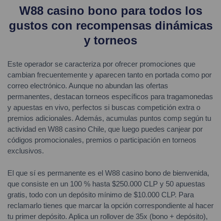
W88 casino bono para todos los
gustos con recompensas dinámicas
y torneos
Este operador se caracteriza por ofrecer promociones que
cambian frecuentemente y aparecen tanto en portada como por
correo electrónico. Aunque no abundan las ofertas
permanentes, destacan torneos específicos para tragamonedas
y apuestas en vivo, perfectos si buscas competición extra o
premios adicionales. Además, acumulas puntos comp según tu
actividad en W88 casino Chile, que luego puedes canjear por
códigos promocionales, premios o participación en torneos
exclusivos.
El que sí es permanente es el W88 casino bono de bienvenida,
que consiste en un 100 % hasta $250.000 CLP y 50 apuestas
gratis, todo con un depósito mínimo de $10.000 CLP. Para
reclamarlo tienes que marcar la opción correspondiente al hacer
tu primer depósito. Aplica un rollover de 35x (bono + depósito),