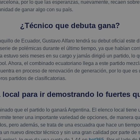
rcelona, por lo que las esperanzas, nuevamente, recaen sobre e
tunidad de ganar algo con su país.
¿Técnico que debuta gana?
illo de Ecuador, Gustavo Alfaro tendrá su debut oficial este dí
a serie de polémicas durante el último tiempo, ya que habían cont
 estuvo seis meses en su cargo y jamás dirigió un partido, lo qu
tbol. Ahora, el combinado ecuatoriano llega a este partido mez
cuentra en proceso de renovación de generación, por lo que es 
s partidos de clasificatorias.
a local para ir demostrando lo fuertes q
inado que el partido lo ganará Argentina. El elenco local tiene
ermite tener una importante variedad de opciones, de manera q
dos, pero además, se trata de una escuadra que hace un tiempo
e a un nuevo director técnico y sin una gran calidad por parte de
 goles), lo que da una cuota de 1.44 en
bet365
. Por el lado d