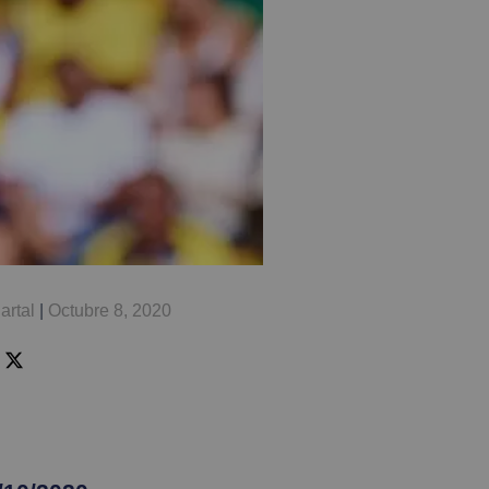
artal
|
Octubre 8, 2020