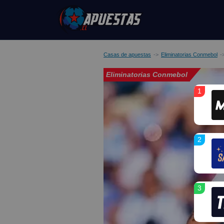
Casas de apuestas
Eliminatorias Conmebol
Eliminatorias Conmebol
1
2
3