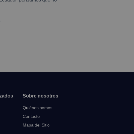
?
izados
Sobre nosotros
Quiénes somos
Contacto
Mapa del Sitio