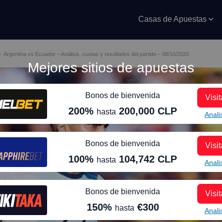
Casas de Apuestas
Argentina vs Ecuador – Análisis, cuotas y resultados del partido – 08/10/2020
Mejores sitios de apuestas
Bonos de bienvenida
Visit
200%
200,000 CLP
hasta
Anali
Bonos de bienvenida
Visit
100%
104,742 CLP
hasta
Anali
Bonos de bienvenida
Visit
150%
€300
hasta
Anali