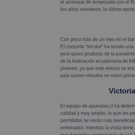
el arranque de temporada con el Ba
los años venideros, la última opor
Con poco más de un mes en el banqu
El conjunto “tricolor” ha tenido un
pero quien producto de la pandemia
de la federación ecuatoriana de fú
jóvenes, ya que este elenco se en
país sumen minutos en estos primero
Victori
El equipo de apuestas.cl ha determ
calidad y muy amplio, lo que les p
permitidos se verán más beneficia
entrenador, mientras la visita tien
que Argentina anotará más de (+1.5