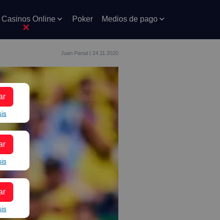
Casinos Online
Poker
Medios de pago
×
Juan Partal | 24.11.2020
ar
sis
ar
sis
ar
sis