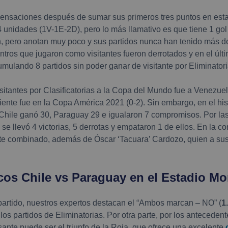
 sensaciones después de sumar sus primeros tres puntos en estas
unidades (1V-1E-2D), pero lo más llamativo es que tiene 1 gol a
, pero anotan muy poco y sus partidos nunca han tenido más de 
tros que jugaron como visitantes fueron derrotados y en el últ
mulando 8 partidos sin poder ganar de visitante por Eliminatori
itantes por Clasificatorias a la Copa del Mundo fue a Venezuela
ciente fue en la Copa América 2021 (0-2). Sin embargo, en el hist
Chile ganó 30, Paraguay 29 e igualaron 7 compromisos. Por las 
 se llevó 4 victorias, 5 derrotas y empataron 1 de ellos. En la c
ste combinado, además de Óscar ‘Tacuara’ Cardozo, quien a su
cos Chile vs Paraguay en el Estadio M
partido, nuestros expertos destacan el “Ambos marcan – NO” (
1
os partidos de Eliminatorias. Por otra parte, por los anteceden
sante puede ser el triunfo de la Roja, que ofrece una excelente