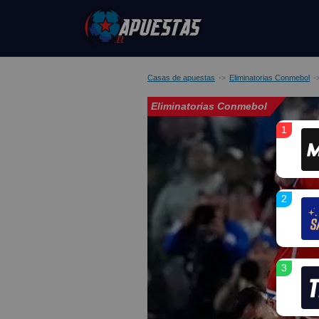
Casas de apuestas
Eliminatorias Conmebol
Eliminatorias Conmebol
1
2
3