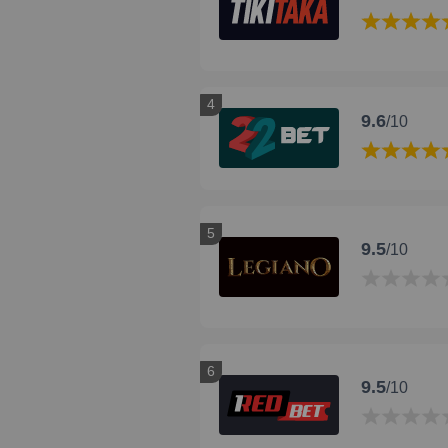
4
9.6
/10
5
9.5
/10
6
9.5
/10