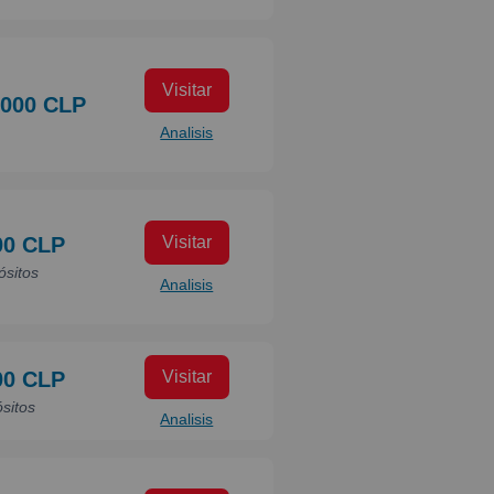
Visitar
,000 CLP
Analisis
00 CLP
Visitar
ósitos
Analisis
00 CLP
Visitar
sitos
Analisis