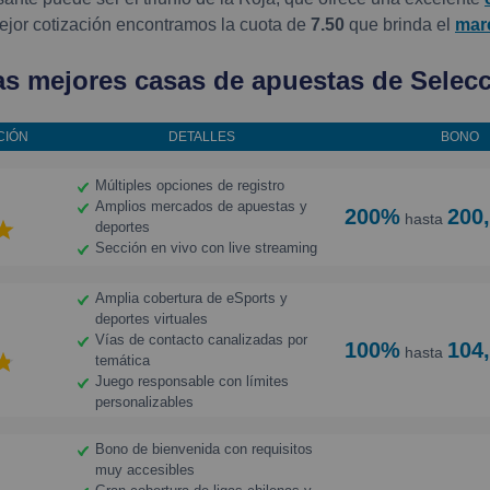
jor cotización encontramos la cuota de
7.50
que brinda el
mar
as mejores casas de apuestas de Selecc
CIÓN
DETALLES
BONO
Múltiples opciones de registro
Amplios mercados de apuestas y
200%
200
hasta
deportes
Sección en vivo con live streaming
Amplia cobertura de eSports y
deportes virtuales
Vías de contacto canalizadas por
100%
104
hasta
temática
Juego responsable con límites
personalizables
Bono de bienvenida con requisitos
muy accesibles