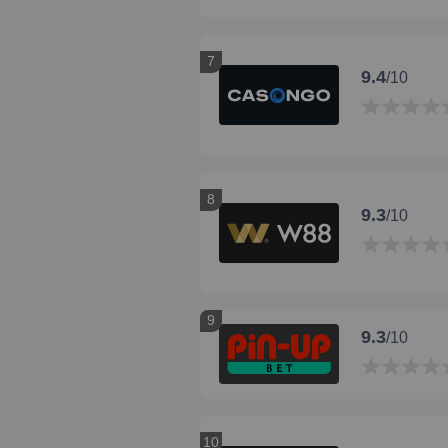
7
9.4
/10
8
9.3
/10
9
9.3
/10
10