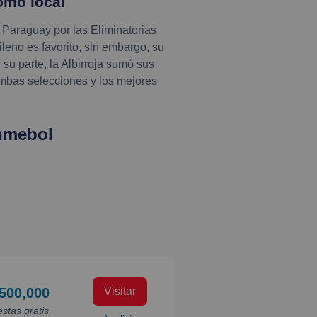
omo local
 Paraguay por las Eliminatorias
ileno es favorito, sin embargo, su
su parte, la Albirroja sumó sus
 ambas selecciones y los mejores
onmebol
500,000
Visitar
stas gratis