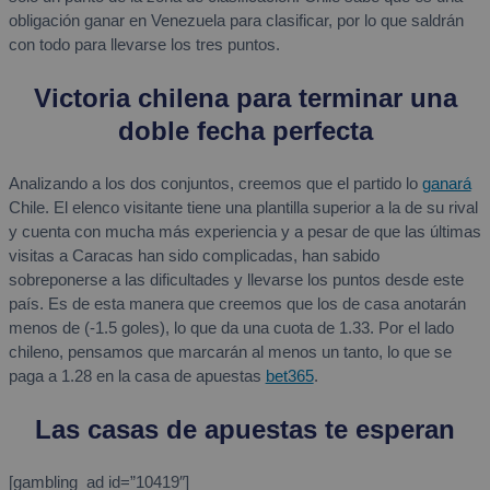
obligación ganar en Venezuela para clasificar, por lo que saldrán
con todo para llevarse los tres puntos.
Victoria chilena para terminar una
doble fecha perfecta
Analizando a los dos conjuntos, creemos que el partido lo
ganará
Chile. El elenco visitante tiene una plantilla superior a la de su rival
y cuenta con mucha más experiencia y a pesar de que las últimas
visitas a Caracas han sido complicadas, han sabido
sobreponerse a las dificultades y llevarse los puntos desde este
país. Es de esta manera que creemos que los de casa anotarán
menos de (-1.5 goles), lo que da una cuota de 1.33. Por el lado
chileno, pensamos que marcarán al menos un tanto, lo que se
paga a 1.28 en la casa de apuestas
bet365
.
Las casas de apuestas te esperan
[gambling_ad id=”10419″]