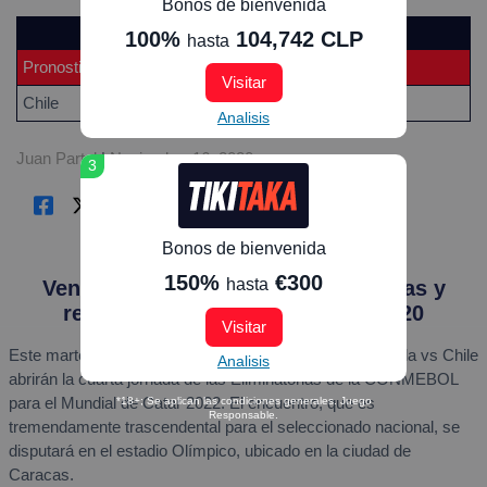
Bonos de bienvenida
Venezuela vs Chile
100%
104,742 CLP
hasta
Pronostico
Odd
Visitar
Chile
2.30
Analisis
Juan Partal
|
Noviembre 16, 2020
3
Bonos de bienvenida
150%
€300
hasta
Venezuela vs Chile – Análisis, cuotas y
resultados del partido – 17/11/2020
Visitar
Este martes a las 18:00 (hora de nuestro país) Venezuela vs Chile
Analisis
abrirán la cuarta jornada de las Eliminatorias de la CONMEBOL
para el Mundial de Catar 2022. El encuentro, que es
*18+; Se aplican las condiciones generales. Juego
Responsable.
tremendamente trascendental para el seleccionado nacional, se
disputará en el estadio Olímpico, ubicado en la ciudad de
Caracas.