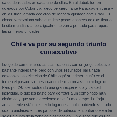
caído derrotados en cada uno de ellos. En el debut, fueron
goleados por Colombia, luego perdieron ante Paraguay en casa y
en la última jornada cedieron de manera ajustada ante Brasil. El
elenco venezolano sabe que tiene pocas chances de clasificar a
la cita mundialista, pero igualmente van a por todo para superar
las primeras unidades.
Chile va por su segundo triunfo
consecutivo
Luego de comenzar estas clasificatorias con un juego colectivo
bastante interesante, pero con unos resultados para nada
deseables, la selección de Chile logró su primer triunfo en el
torneo el pasado viernes cuando derrotaron a su homologo de
Perú por 2-0, demostrando una gran experiencia y calidad
individual, lo que les bastó para derrotar a un combinado muy
dinámico y que venía creciendo en el último tiempo. La “roja”
actualmente está en el sexto lugar de la tabla, habiendo sumado
cuatro unidades en tres partidos disputados, encontrándose a tan
solo un punto de la zona de clasificación. Chile sabe que es una