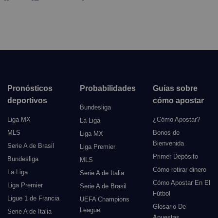
Pronósticos
Probabilidades
Guías sobre
deportivos
cómo apostar
Bundesliga
Liga MX
¿Cómo Apostar?
La Liga
MLS
Bonos de
Liga MX
Bienvenida
Serie A de Brasil
Liga Premier
Primer Depósito
Bundesliga
MLS
Cómo retirar dinero
La Liga
Serie A de Italia
Cómo Apostar En El
Liga Premier
Serie A de Brasil
Fútbol
Ligue 1 de Francia
UEFA Champions
Glosario De
League
Serie A de Italia
Apuestas