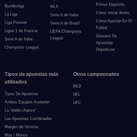
Primer Depósito
Bundesliga
MLS
Cómo retirar dinero
La Liga
Serie A de Italia
Cómo Apostar En El
Liga Premier
Serie A de Brasil
Fútbol
Ligue 1 de Francia
UEFA Champions
Glosario De
League
Serie A de Italia
Apuestas
Champions League
Deportivas
Tipos de apuestas más
Otros campeonatos
utilizados
MLB
Tipos De Apuestas
NFL
Ambos Equipos Anotarán
UFC
La “doble chance”
Las Apuestas Combinadas
Margen de Victoria
Más / Menos