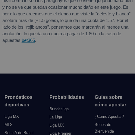
rival como lo son los paraguayos que no vienen jugando nada bien
y no se ve que puedan ocasionar mucho daño en este juego. Es
por ello que creemos que el elenco que viste la “celeste y blanca”
anotará más de (+1.5 goles), lo que da una cuota de 1.57. Por el
lado de los “rojiblancos”, pensamos que marcarán al menos una
anotación, lo que da una cuota a pagar de 1.80 en la casa de
apuestas
bet365
.
Pronósticos
Probabilidades
Guías sobre
deportivos
cómo apostar
Bundesliga
Liga MX
¿Cómo Apostar?
La Liga
MLS
Bonos de
Liga MX
Bienvenida
Serie A de Brasil
Liga Premier