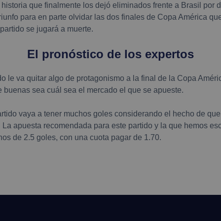
istoria que finalmente los dejó eliminados frente a Brasil por d
riunfo para en parte olvidar las dos finales de Copa América qu
 partido se jugará a muerte.
El pronóstico de los expertos
 le va quitar algo de protagonismo a la final de la Copa Améri
e buenas sea cuál sea el mercado el que se apueste.
rtido vaya a tener muchos goles considerando el hecho de q
r. La apuesta recomendada para este partido y la que hemos e
os de 2.5 goles, con una cuota pagar de 1.70.