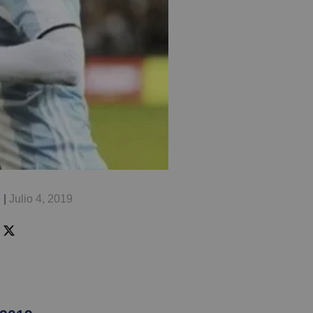
n
|
Julio 4, 2019