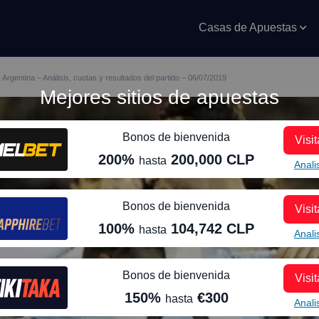
Casas de Apuestas
 Argentina – Análisis, cuotas y resultados del partido – 06/07/2019
Mejores sitios de apuestas
Bonos de bienvenida
Visit
200%
200,000 CLP
hasta
Anali
Bonos de bienvenida
Visit
100%
104,742 CLP
hasta
Anali
Bonos de bienvenida
Visit
150%
€300
hasta
Anali