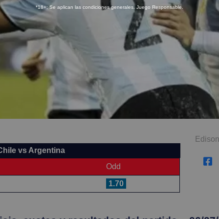
*18+; Se aplican las condiciones generales. Juego Responsable.
Ediso
Chile vs Argentina
Odd
1.70