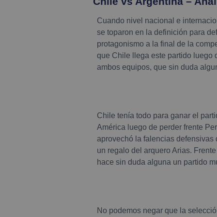
Chile vs Argentina – Anál
Cuando nivel nacional e internacio
se toparon en la definición para def
protagonismo a la final de la compet
que Chile llega este partido luego 
ambos equipos, que sin duda algu
Chile tenía todo para ganar el par
América luego de perder frente Per
aprovechó la falencias defensivas 
un regalo del arquero Arias. Frente 
hace sin duda alguna un partido mu
No podemos negar que la selección