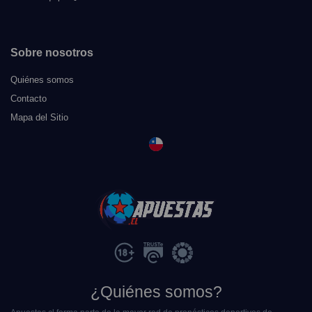
Sobre nosotros
Quiénes somos
Contacto
Mapa del Sitio
¿Quiénes somos?