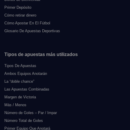
Primer Depósito
Cómo retirar dinero
Cómo Apostar En El Fútbol
Glosario De Apuestas Deportivas
Tipos de apuestas más utilizados
Tipos De Apuestas
Ambos Equipos Anotarán
La “doble chance”
Las Apuestas Combinadas
Margen de Victoria
Más / Menos
Número de Goles – Par / Impar
Número Total de Goles
Primer Equipo Que Anotará