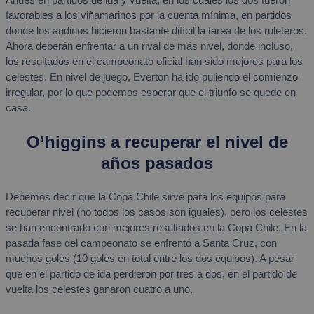
favorables a los viñamarinos por la cuenta mínima, en partidos
donde los andinos hicieron bastante difícil la tarea de los ruleteros.
Ahora deberán enfrentar a un rival de más nivel, donde incluso,
los resultados en el campeonato oficial han sido mejores para los
celestes. En nivel de juego, Everton ha ido puliendo el comienzo
irregular, por lo que podemos esperar que el triunfo se quede en
casa.
O’higgins a recuperar el nivel de
años pasados
Debemos decir que la Copa Chile sirve para los equipos para
recuperar nivel (no todos los casos son iguales), pero los celestes
se han encontrado con mejores resultados en la Copa Chile. En la
pasada fase del campeonato se enfrentó a Santa Cruz, con
muchos goles (10 goles en total entre los dos equipos). A pesar
que en el partido de ida perdieron por tres a dos, en el partido de
vuelta los celestes ganaron cuatro a uno.