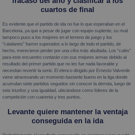
fracaso del año y clasificar a los
cuartos de final
Es evidente que el partido de ida no fue lo que esperaban en el
Barcelona, ya que a pesar de jugar con equipo suplente, su rival
tampoco puso a los mejores en el terreno de juego y los
“catalanes” fueron superados a lo largo de todo el partido, de
hecho, merecieron perder por una cifra más abultada. Los “culés”
para este encuentro contarán con sus mejores armas debido al
resultado del primer partido que no les fue nada favorable y
necesitan revertir la serie. El elenco dirigido por Ernesto Valverde
viene atravesando un momento bastante bueno en la liga donde
acumulan siete partidos seguidos sin conocer la derrota, luego de
seis triunfos y una igualdad, ubicándose como líderes de la
competición con cuarenta y tres puntos.
Levante quiere mantener la ventaja
conseguida en la ida