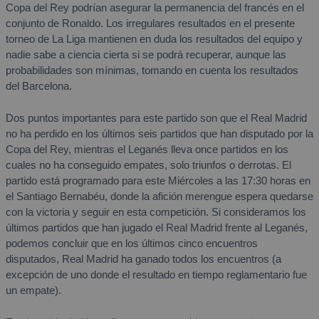
Copa del Rey podrían asegurar la permanencia del francés en el
conjunto de Ronaldo. Los irregulares resultados en el presente
torneo de La Liga mantienen en duda los resultados del equipo y
nadie sabe a ciencia cierta si se podrá recuperar, aunque las
probabilidades son mínimas, tomando en cuenta los resultados
del Barcelona.
Dos puntos importantes para este partido son que el Real Madrid
no ha perdido en los últimos seis partidos que han disputado por la
Copa del Rey, mientras el Leganés lleva once partidos en los
cuales no ha conseguido empates, solo triunfos o derrotas. El
partido está programado para este Miércoles a las 17:30 horas en
el Santiago Bernabéu, donde la afición merengue espera quedarse
con la victoria y seguir en esta competición. Si consideramos los
últimos partidos que han jugado el Real Madrid frente al Leganés,
podemos concluir que en los últimos cinco encuentros
disputados, Real Madrid ha ganado todos los encuentros (a
excepción de uno donde el resultado en tiempo reglamentario fue
un empate).