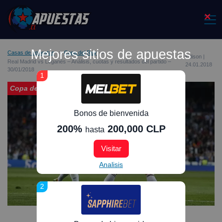
×
Mejores sitios de apuestas
Casas de apuestas
Copa del Rey
Edison |
Real Madrid vs Leganés – Análisis, cuotas y resultados del partido –
24.01.2018
30/01/2018
1
Copa del Rey
Bonos de bienvenida
200%
200,000 CLP
hasta
Visitar
Analisis
2