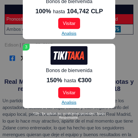
Bonos de bienvenida
Real Madrid vs Leganés
100%
104,742 CLP
hasta
Pronostico
Odd
Visitar
Ambos equipos no anotarán
1.75
Analisis
Edison
|
Enero 23, 2018
3
Bonos de bienvenida
150%
€300
hasta
Real Madrid vs Leganés – Análisis, cuotas y
resultados del partido – 30/01/2018
Visitar
Un partido que en realidad no llama mucho la atención de los
Analisis
apostadores debido a las bajas cuotas y casi seguro triunfo del
equipo local, pero la verdad es que el partido es del Real Madrid,
*18+; Se aplican las condiciones generales. Juego
Responsable.
lo que lo hace muy atractivo, aparte de el mal momento que tiene
Zidane como entrenador, lo que ha hecho que los seguidores
merengues quieran que deje el equipo y buenos resultados en la