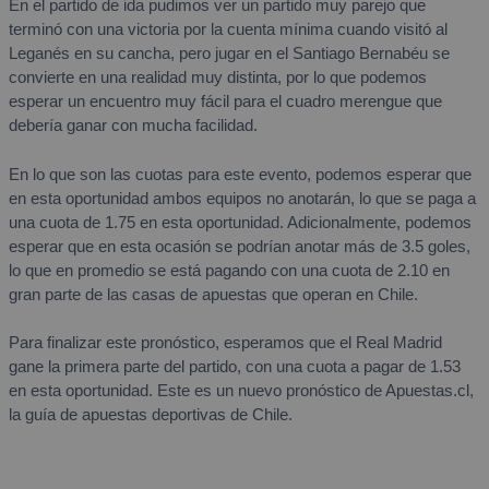
En el partido de ida pudimos ver un partido muy parejo que
terminó con una victoria por la cuenta mínima cuando visitó al
Leganés en su cancha, pero jugar en el Santiago Bernabéu se
convierte en una realidad muy distinta, por lo que podemos
esperar un encuentro muy fácil para el cuadro merengue que
debería ganar con mucha facilidad.
En lo que son las cuotas para este evento, podemos esperar que
en esta oportunidad ambos equipos no anotarán, lo que se paga a
una cuota de 1.75 en esta oportunidad. Adicionalmente, podemos
esperar que en esta ocasión se podrían anotar más de 3.5 goles,
lo que en promedio se está pagando con una cuota de 2.10 en
gran parte de las casas de apuestas que operan en Chile.
Para finalizar este pronóstico, esperamos que el Real Madrid
gane la primera parte del partido, con una cuota a pagar de 1.53
en esta oportunidad. Este es un nuevo pronóstico de Apuestas.cl,
la guía de apuestas deportivas de Chile.