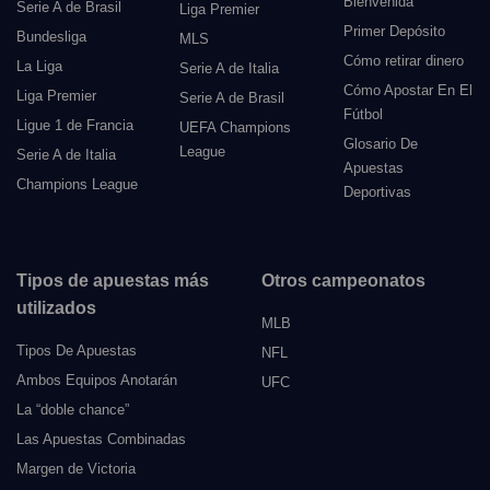
Bienvenida
Serie A de Brasil
Liga Premier
Primer Depósito
Bundesliga
MLS
Cómo retirar dinero
La Liga
Serie A de Italia
Cómo Apostar En El
Liga Premier
Serie A de Brasil
Fútbol
Ligue 1 de Francia
UEFA Champions
Glosario De
League
Serie A de Italia
Apuestas
Champions League
Deportivas
Tipos de apuestas más
Otros campeonatos
utilizados
MLB
Tipos De Apuestas
NFL
Ambos Equipos Anotarán
UFC
La “doble chance”
Las Apuestas Combinadas
Margen de Victoria