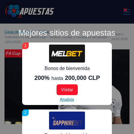
×
Mejores sitios de apuestas
Casas de apuestas
FA Cup
Edison |
Tottenham vs Middlesbrough – Análisis, cuotas y resultados del partido –
14.01.2020
14/01/2020
1
FA Cup
Bonos de bienvenida
200%
200,000 CLP
hasta
Visitar
Analisis
2