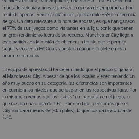
veintitrés triunfos, tres empates y una derrota. Los “citizens” han
marcado setenta y nueve goles en lo que va de temporada y han
recibido apenas, veinte anotaciones, quedándole +59 de diferencia
de gol. Un dato relevante a la hora de apostar, es que han ganado
el 77% de sus juegos como visitantes en la liga, por lo que tienen
un gran rendimiento fuera de su reducto. Manchester City llega a
este partido con la misión de obtener un triunfo que le permita
seguir vivos en la FA Cup y apostar a ganar el triplete en esta
enorme campaña.
El equipo de apuestas.cl ha determinado que el partido lo ganará
el Manchester City. A pesar de que los locales vienen teniendo un
año muy bueno en su categoría, las diferencias son importantes
en cuanto a los niveles que se juegan en las respectivas ligas. Por
lo mismo, creemos que los “Latics” no marcarán en el juego, lo
que nos da una cuota de 1.61. Por otro lado, pensamos que el
City marcará menos de (-3.5 goles), lo que nos da una cuota de
1.40.