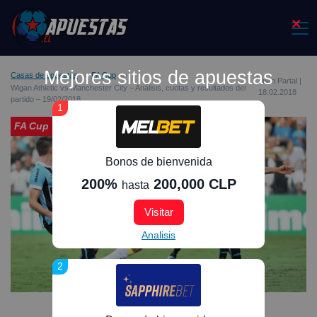
×
Mejores sitios de apuestas
Casas de apuestas
FA Cup
Juan Partal |
Wigan Athletic vs Manchester City – Análisis, cuotas y resultados del
18.02.2018
partido – 19/02/2018
1
FA Cup
Bonos de bienvenida
200%
200,000 CLP
hasta
Visitar
Analisis
2