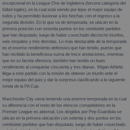
excepcional en la League One de Inglaterra (tercera categoría del
fútbol inglés), en la cual está siendo por lejos el mejor equipo de
todos y ha permitido ilusionar a los hinchas con el regreso a la
segunda división. En lo que va de temporada, se ubican en la
primera posición con sesenta puntos en los veintisiete partidos
que han disputado, luego de haber cosechado dieciocho triunfos,
seis empates y tres derrotas. Lo más destacable de la temporada
es el enorme rendimiento defensivo que han tenido, puesto que
han recibido la beneficiosa suma de trece anotaciones, mientras
que en su faceta ofensiva, también han tenido un buen
rendimiento al conquistar cincuenta y tres dianas. Wigan Athletic
llega a este partido con la misión de obtener un triunfo ante el
mejor equipo del país y dar la sorpresa clasificando a la siguiente
ronda de la FA Cup.
Manchester City viene teniendo una enorme temporada en la cual
su diferencia con el resto de los elencos competidores en la
Premier League es abismal. Los dirigidos por Pep Guardiola se
ubican en la primera ubicación con setenta y dos puntos en los
veintisiete partidos que han disputado, luego de haber cosechado