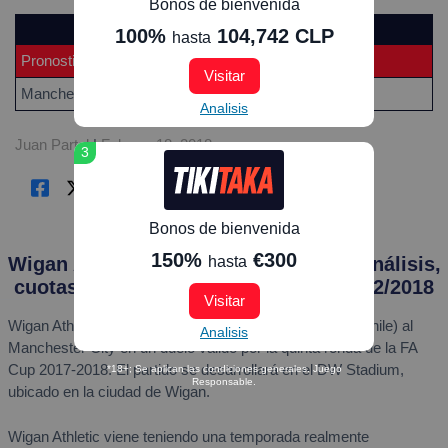
Bonos de bienvenida
Wigan Athletic vs Manchester City
100%
104,742 CLP
hasta
Pronostico
Odd
Visitar
Manchester City
1.16
Analisis
Juan Partal
|
Febrero 18, 2018
3
Bonos de bienvenida
150%
€300
Wigan Athletic vs Manchester City – Análisis,
hasta
cuotas y resultados del partido – 19/02/2018
Visitar
Wigan Athletic recibirá este lunes a las 16:55 (hora de Chile) al
Analisis
Manchester City en un duelo válido por la quinta ronda de la FA
Cup 2017-2018. El partido se desarrollará en el DW Stadium,
*18+; Se aplican las condiciones generales. Juego
Responsable.
ubicado en la ciudad de Wigan.
Wigan Athletic viene teniendo una temporada realmente