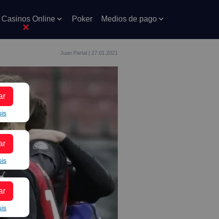
Casinos Online
Poker
Medios de pago
×
Juan Partal | 27.01.2021
ar
sis
ar
sis
ar
sis