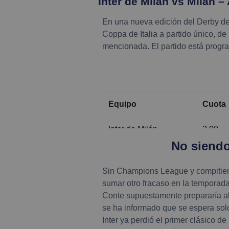
Inter de Milán vs Milán –
En una nueva edición del Derby de
Coppa de Italia a partido único, de
mencionada. El partido está progr
Equipo
Cuota
Inter de Milán
2.00
No siendo
Empate
3.50
Sin Champions League y compitiend
Milán
3.60
sumar otro fracaso en la temporada 
Conte supuestamente prepararía a
se ha informado que se espera solo 
Inter ya perdió el primer clásico 