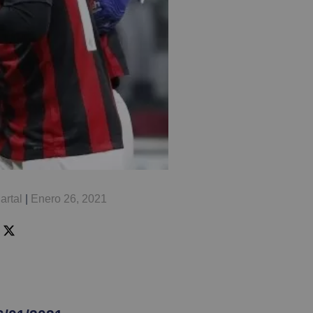
artal
|
Enero 26, 2021