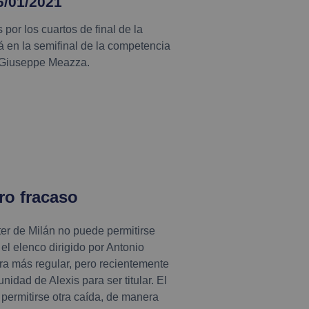
26/01/2021
por los cuartos de final de la
rá en la semifinal de la competencia
o Giuseppe Meazza.
ro fracaso
er de Milán no puede permitirse
el elenco dirigido por Antonio
a más regular, pero recientemente
idad de Alexis para ser titular. El
permitirse otra caída, de manera