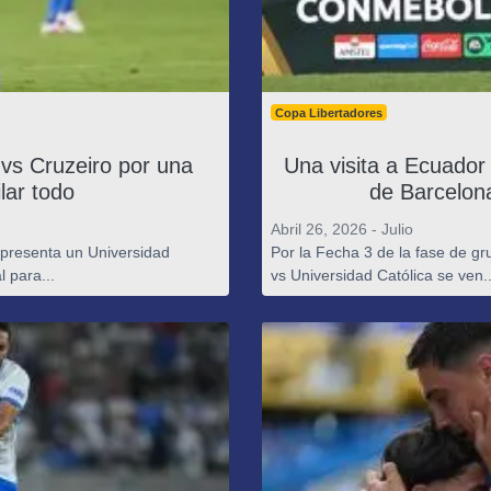
Copa Libertadores
 vs Cruzeiro por una
Una visita a Ecuador
ilar todo
de Barcelona
Abril 26, 2026 - Julio
 presenta un Universidad
Por la Fecha 3 de la fase de g
 para...
vs Universidad Católica se ven..