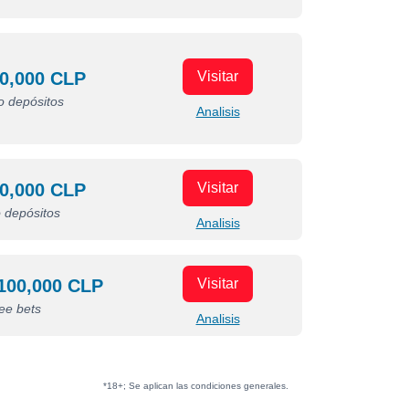
00,000 CLP
Visitar
o depósitos
Analisis
00,000 CLP
Visitar
o depósitos
Analisis
100,000 CLP
Visitar
ree bets
Analisis
*18+; Se aplican las condiciones generales.