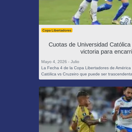
Copa Libertadores
Cuotas de Universidad Católica
victoria para encarr
Mayo 4, 2026 - Julio
La Fecha 4 de la Copa Libertadores de América
Católica vs Cruzeiro que puede ser trascendental