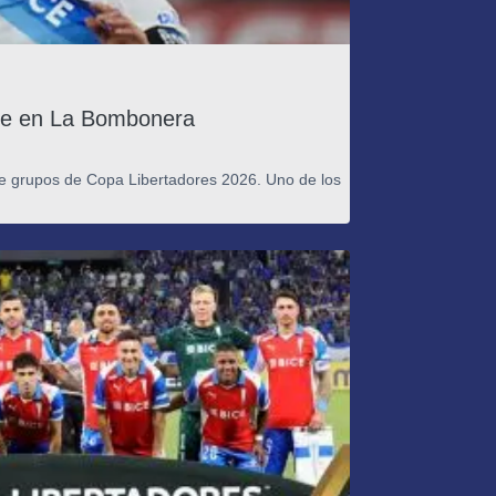
ase en La Bombonera
 de grupos de Copa Libertadores 2026. Uno de los