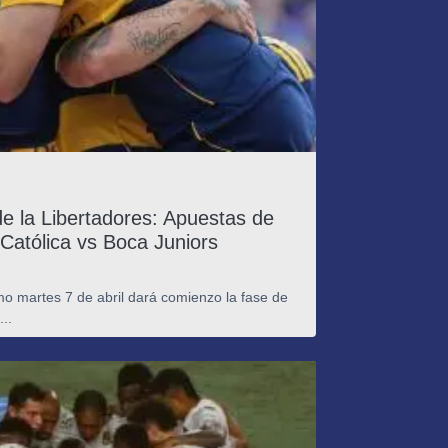
 de la Libertadores: Apuestas de
Católica vs Boca Juniors
mo martes 7 de abril dará comienzo la fase de
..