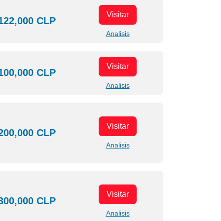
Visitar
122,000 CLP
Analisis
Visitar
100,000 CLP
Analisis
Visitar
200,000 CLP
Analisis
Visitar
300,000 CLP
Analisis