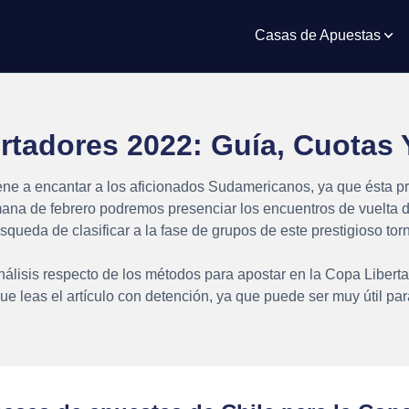
Casas de Apuestas
tadores 2022: Guía, Cuotas 
ene a encantar a los aficionados Sudamericanos, ya que ésta 
mana de febrero podremos presenciar los encuentros de vuelta de
queda de clasificar a la fase de grupos de este prestigioso tor
nálisis respecto de los métodos para apostar en la Copa Libert
que leas el artículo con detención, ya que puede ser muy útil p