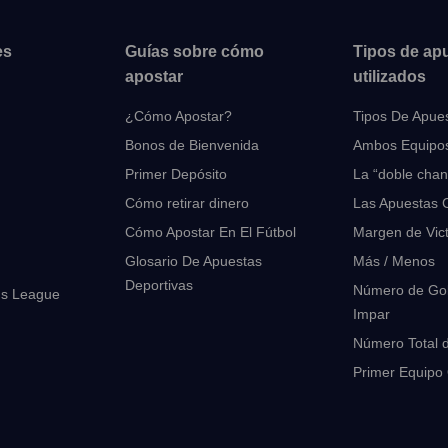
es
Guías sobre cómo
Tipos de ap
apostar
utilizados
¿Cómo Apostar?
Tipos De Apue
Bonos de Bienvenida
Ambos Equipos
Primer Depósito
La “doble chan
Cómo retirar dinero
Las Apuestas
Cómo Apostar En El Fútbol
Margen de Vict
Glosario De Apuestas
Más / Menos
Deportivas
Número de Gol
s League
Impar
Número Total 
Primer Equipo