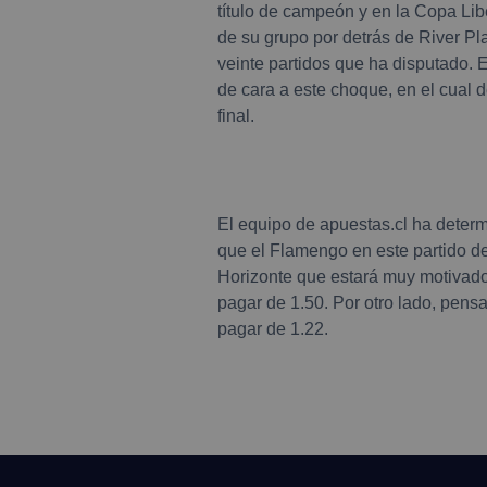
título de campeón y en la Copa Lib
de su grupo por detrás de River Pla
veinte partidos que ha disputado. 
de cara a este choque, en el cual d
final.
El equipo de apuestas.cl ha determ
que el Flamengo en este partido d
Horizonte que estará muy motivado
pagar de 1.50. Por otro lado, pensa
pagar de 1.22.