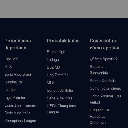
Pronósticos
Probabilidades
Guías sobre
deportivos
cómo apostar
Bundesliga
Liga MX
¿Cómo Apostar?
La Liga
MLS
Bonos de
Liga MX
Bienvenida
Serie A de Brasil
Liga Premier
Primer Depósito
Bundesliga
MLS
Cómo retirar dinero
La Liga
Serie A de Italia
Cómo Apostar En El
Liga Premier
Serie A de Brasil
Fútbol
Ligue 1 de Francia
UEFA Champions
Glosario De
League
Serie A de Italia
Apuestas
Champions League
Deportivas