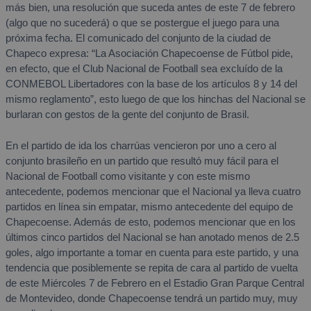
más bien, una resolución que suceda antes de este 7 de febrero
(algo que no sucederá) o que se postergue el juego para una
próxima fecha. El comunicado del conjunto de la ciudad de
Chapeco expresa: “La Asociación Chapecoense de Fútbol pide,
en efecto, que el Club Nacional de Football sea excluído de la
CONMEBOL Libertadores con la base de los artículos 8 y 14 del
mismo reglamento”, esto luego de que los hinchas del Nacional se
burlaran con gestos de la gente del conjunto de Brasil.
En el partido de ida los charrúas vencieron por uno a cero al
conjunto brasileño en un partido que resultó muy fácil para el
Nacional de Football como visitante y con este mismo
antecedente, podemos mencionar que el Nacional ya lleva cuatro
partidos en línea sin empatar, mismo antecedente del equipo de
Chapecoense. Además de esto, podemos mencionar que en los
últimos cinco partidos del Nacional se han anotado menos de 2.5
goles, algo importante a tomar en cuenta para este partido, y una
tendencia que posiblemente se repita de cara al partido de vuelta
de este Miércoles 7 de Febrero en el Estadio Gran Parque Central
de Montevideo, donde Chapecoense tendrá un partido muy, muy