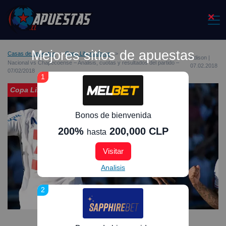
×
Mejores sitios de apuestas
Casas de apuestas
Copa Libertadores
Edison |
Nacional vs Chapecoense – Análisis, cuotas y resultados del partido –
07.02.2018
07/02/2018
1
Copa Libertadores
Bonos de bienvenida
200%
200,000 CLP
hasta
Visitar
Analisis
2