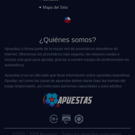
Mapa del Sitio
¿Quiénes somos?
Apuestas.cl forma parte de la mayor red de pronósticos deportivos de
internet. Ofrecemos los pronósticos más seguros, las mejores cuotas e
incluso una guía para apostar, gracias a nuestro equipo de profesionales en
sudamérica.
Apuestas.cl es un sitio web que tiene información sobre apuestas deportivas.
Apostar, así como las casas de apuestas deben darse bajo las normas del
juego responsable, así como para personas capacitadas y para adultos.
©2015 - 2026 Apuestas
-
Todos los derechos reservados.