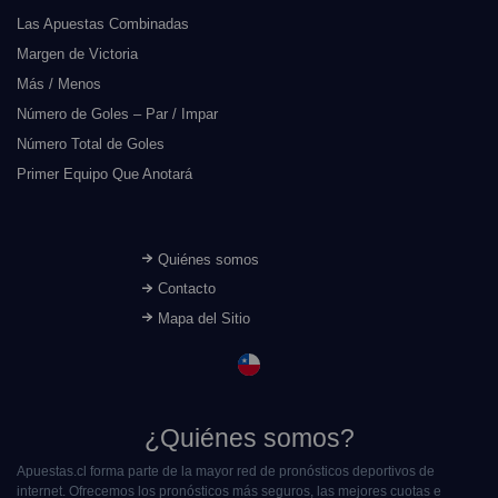
Las Apuestas Combinadas
Margen de Victoria
Más / Menos
Número de Goles – Par / Impar
Número Total de Goles
Primer Equipo Que Anotará
Quiénes somos
Contacto
Mapa del Sitio
¿Quiénes somos?
Apuestas.cl forma parte de la mayor red de pronósticos deportivos de
internet. Ofrecemos los pronósticos más seguros, las mejores cuotas e