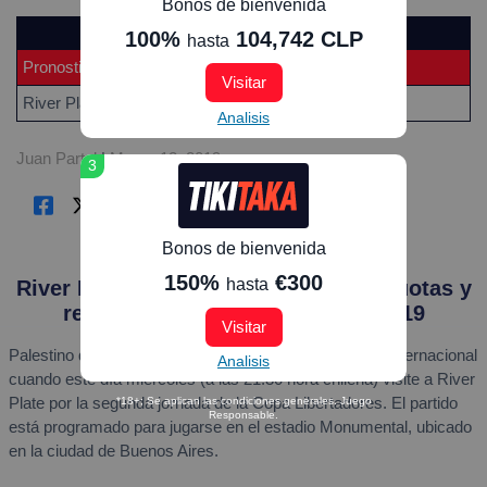
Bonos de bienvenida
River Plate vs Palestino
100%
104,742 CLP
hasta
Pronostico
Odd
Visitar
River Plate
1.22
Analisis
Juan Partal
|
Marzo 12, 2019
3
Bonos de bienvenida
150%
€300
hasta
River Plate vs Palestino – Análisis, cuotas y
resultados del partido – 13/03/2019
Visitar
Palestino quiere seguir haciendo historia en el ámbito internacional
Analisis
cuando este día miércoles (a las 21:30 hora chilena) visite a River
Plate por la segunda jornada de la Copa Libertadores. El partido
*18+; Se aplican las condiciones generales. Juego
Responsable.
está programado para jugarse en el estadio Monumental, ubicado
en la ciudad de Buenos Aires.