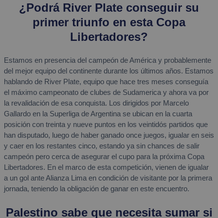
¿Podrá River Plate conseguir su
primer triunfo en esta Copa
Libertadores?
Estamos en presencia del campeón de América y probablemente
del mejor equipo del continente durante los últimos años. Estamos
hablando de River Plate, equipo que hace tres meses conseguía
el máximo campeonato de clubes de Sudamerica y ahora va por
la revalidación de esa conquista. Los dirigidos por Marcelo
Gallardo en la Superliga de Argentina se ubican en la cuarta
posición con treinta y nueve puntos en los veintidós partidos que
han disputado, luego de haber ganado once juegos, igualar en seis
y caer en los restantes cinco, estando ya sin chances de salir
campeón pero cerca de asegurar el cupo para la próxima Copa
Libertadores. En el marco de esta competición, vienen de igualar
a un gol ante Alianza Lima en condición de visitante por la primera
jornada, teniendo la obligación de ganar en este encuentro.
Palestino sabe que necesita sumar si