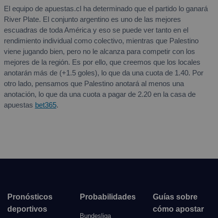
El equipo de apuestas.cl ha determinado que el partido lo ganará
River Plate. El conjunto argentino es uno de las mejores
escuadras de toda América y eso se puede ver tanto en el
rendimiento individual como colectivo, mientras que Palestino
viene jugando bien, pero no le alcanza para competir con los
mejores de la región. Es por ello, que creemos que los locales
anotarán más de (+1.5 goles), lo que da una cuota de 1.40. Por
otro lado, pensamos que Palestino anotará al menos una
anotación, lo que da una cuota a pagar de 2.20 en la casa de
apuestas
bet365
.
Pronósticos
Probabilidades
Guías sobre
deportivos
cómo apostar
Bundesliga