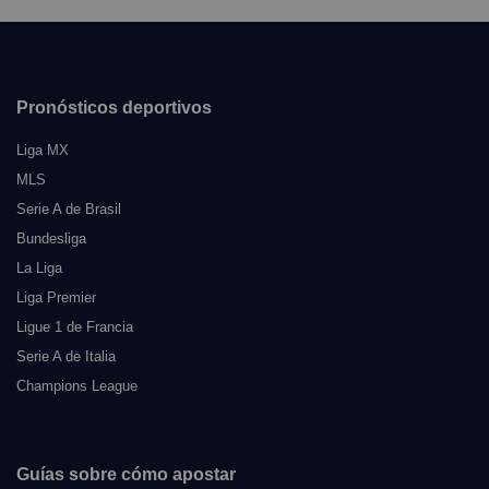
Pronósticos deportivos
Liga MX
MLS
Serie A de Brasil
Bundesliga
La Liga
Liga Premier
Ligue 1 de Francia
Serie A de Italia
Champions League
Guías sobre cómo apostar