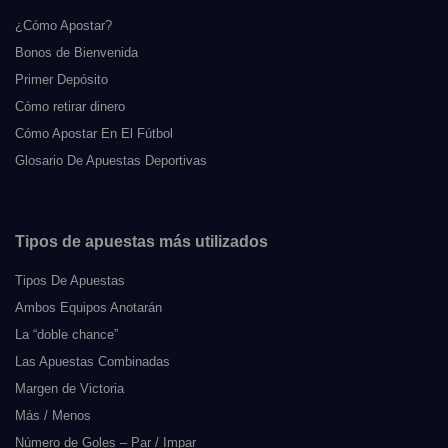
¿Cómo Apostar?
Bonos de Bienvenida
Primer Depósito
Cómo retirar dinero
Cómo Apostar En El Fútbol
Glosario De Apuestas Deportivas
Tipos de apuestas más utilizados
Tipos De Apuestas
Ambos Equipos Anotarán
La “doble chance”
Las Apuestas Combinadas
Margen de Victoria
Más / Menos
Número de Goles – Par / Impar