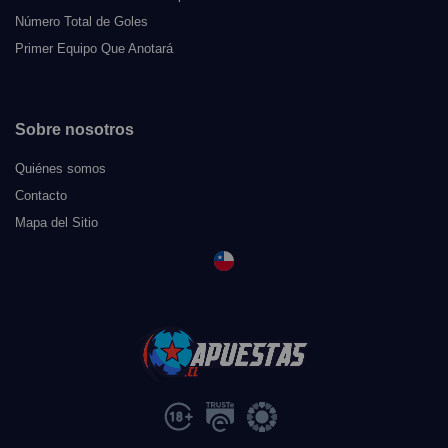
Número Total de Goles
Primer Equipo Que Anotará
Sobre nosotros
Quiénes somos
Contacto
Mapa del Sitio