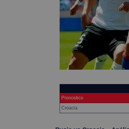
Pronostico
Croacia