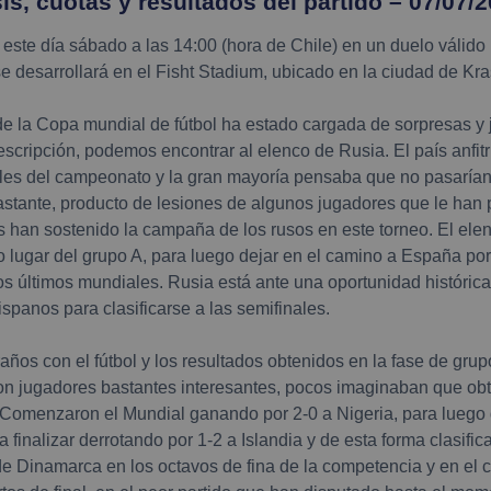
is, cuotas y resultados del partido – 07/07/
este día sábado a las 14:00 (hora de Chile) en un duelo válido 
e desarrollará en el Fisht Stadium, ubicado en la ciudad de Kr
de la Copa mundial de fútbol ha estado cargada de sorpresas y 
scripción, podemos encontrar al elenco de Rusia. El país anfit
es del campeonato y la gran mayoría pensaba que no pasarían d
tante, producto de lesiones de algunos jugadores que le han pe
an sostenido la campaña de los rusos en este torneo. El elenc
 lugar del grupo A, para luego dejar en el camino a España por 
s últimos mundiales. Rusia está ante una oportunidad histórica,
ispanos para clasificarse a las semifinales.
años con el fútbol y los resultados obtenidos en la fase de gru
n jugadores bastantes interesantes, pocos imaginaban que obt
 Comenzaron el Mundial ganando por 2-0 a Nigeria, para luego d
 finalizar derrotando por 1-2 a Islandia y de esta forma clasifica
de Dinamarca en los octavos de fina de la competencia y en el c