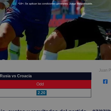
*18+; Se aplican las condiciones generales. Juego Responsable.
Juan P
Rusia vs Croacia
Odd
2.20