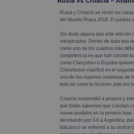
Rusia vs Croacia – Anális
Rusia y Croacia se verán las caras 
del Mundo Rusia 2018. El partido s
Sin duda alguna que este edición 
inesperados. Dentro de toda esa de
como uno de los cuadros más débil
competencia es que han crecido bas
como Cheryshev o Dzyuba quienes h
Cherchesov clasificó en el segundo
una de las mayores sorpresas de lo
todo tal como lo hicieron ante los h
Croacia sorprendió a propios y extr
que todos sabemos que cuentan co
nueve posibles en la primera fase.
derrotando por 3-0 a Argentina, para
balcánico se enfrentó a su similar 