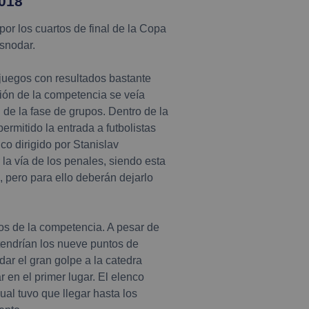
2018
por los cuartos de final de la Copa
asnodar.
juegos con resultados bastante
rión de la competencia se veía
e la fase de grupos. Dentro de la
rmitido la entrada a futbolistas
o dirigido por Stanislav
la vía de los penales, siendo esta
 pero para ello deberán dejarlo
pos de la competencia. A pesar de
endrían los nueve puntos de
ar el gran golpe a la catedra
r en el primer lugar. El elenco
ual tuvo que llegar hasta los