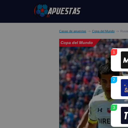
Casas de apuestas
Copa del Mundo
Rusia
Copa del Mundo
1
2
3