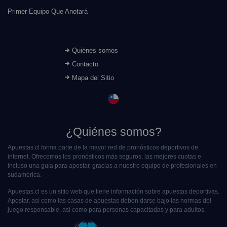
Primer Equipo Que Anotará
Quiénes somos
Contacto
Mapa del Sitio
¿Quiénes somos?
Apuestas.cl forma parte de la mayor red de pronósticos deportivos de
internet. Ofrecemos los pronósticos más seguros, las mejores cuotas e
incluso una guía para apostar, gracias a nuestro equipo de profesionales en
sudamérica.
Apuestas.cl es un sitio web que tiene información sobre apuestas deportivas.
Apostar, así como las casas de apuestas deben darse bajo las normas del
juego responsable, así como para personas capacitadas y para adultos.