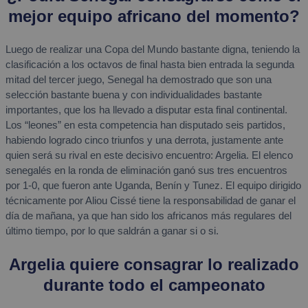
mejor equipo africano del momento?
Luego de realizar una Copa del Mundo bastante digna, teniendo la
clasificación a los octavos de final hasta bien entrada la segunda
mitad del tercer juego, Senegal ha demostrado que son una
selección bastante buena y con individualidades bastante
importantes, que los ha llevado a disputar esta final continental.
Los “leones” en esta competencia han disputado seis partidos,
habiendo logrado cinco triunfos y una derrota, justamente ante
quien será su rival en este decisivo encuentro: Argelia. El elenco
senegalés en la ronda de eliminación ganó sus tres encuentros
por 1-0, que fueron ante Uganda, Benín y Tunez. El equipo dirigido
técnicamente por Aliou Cissé tiene la responsabilidad de ganar el
día de mañana, ya que han sido los africanos más regulares del
último tiempo, por lo que saldrán a ganar si o si.
Argelia quiere consagrar lo realizado
durante todo el campeonato