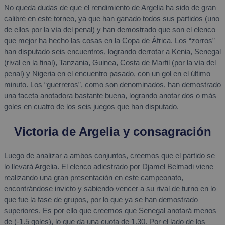
No queda dudas de que el rendimiento de Argelia ha sido de gran
calibre en este torneo, ya que han ganado todos sus partidos (uno
de ellos por la vía del penal) y han demostrado que son el elenco
que mejor ha hecho las cosas en la Copa de África. Los “zorros”
han disputado seis encuentros, logrando derrotar a Kenia, Senegal
(rival en la final), Tanzania, Guinea, Costa de Marfil (por la vía del
penal) y Nigeria en el encuentro pasado, con un gol en el último
minuto. Los “guerreros”, como son denominados, han demostrado
una faceta anotadora bastante buena, logrando anotar dos o más
goles en cuatro de los seis juegos que han disputado.
Victoria de Argelia y consagración
Luego de analizar a ambos conjuntos, creemos que el partido se
lo llevará Argelia. El elenco adiestrado por Djamel Belmadi viene
realizando una gran presentación en este campeonato,
encontrándose invicto y sabiendo vencer a su rival de turno en lo
que fue la fase de grupos, por lo que ya se han demostrado
superiores. Es por ello que creemos que Senegal anotará menos
de (-1.5 goles), lo que da una cuota de 1.30. Por el lado de los