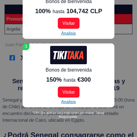
Bonos de bienvenida
Senegal vs Argelia
100%
104,742 CLP
hasta
Pronostico
Odd
Visitar
Argelia
2.90
Analisis
Juan Partal
|
Julio 19, 2019
3
Bonos de bienvenida
150%
€300
hasta
Senegal vs Argelia – Análisis, cuotas y
resultados del partido – 19/07/2019
Visitar
Senegal y Argelia se enfrentarán este día viernes a las 15:00 (hora
Analisis
de Chile) por la final de la Copa de África, por lo tanto será un
encuentro decisivo. El partido se desarrollará en el estadio
*18+; Se aplican las condiciones generales. Juego
Responsable.
Internacional de Cairo, ubicado en Egipto.
¿Podrá Senegal consagrarse como el