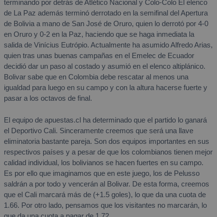
terminando por detrás de Atlético Nacional y Colo-Colo El elenco
de La Paz además terminó derrotado en la semifinal del Apertura
de Bolivia a mano de San José de Oruro, quien lo derrotó por 4-0
en Oruro y 0-2 en la Paz, haciendo que se haga inmediata la
salida de Vinícius Eutrópio. Actualmente ha asumido Alfredo Arias,
quien tras unas buenas campañas en el Emelec de Ecuador
decidió dar un paso al costado y asumió en el elenco altiplánico.
Bolivar sabe que en Colombia debe rescatar al menos una
igualdad para luego en su campo y con la altura hacerse fuerte y
pasar a los octavos de final.
El equipo de apuestas.cl ha determinado que el partido lo ganará
el Deportivo Cali. Sinceramente creemos que será una llave
eliminatoria bastante pareja. Son dos equipos importantes en sus
respectivos países y a pesar de que los colombianos tienen mejor
calidad individual, los bolivianos se hacen fuertes en su campo.
Es por ello que imaginamos que en este juego, los de Pelusso
saldrán a por todo y vencerán al Bolivar. De esta forma, creemos
que el Cali marcará más de (+1.5 goles), lo que da una cuota de
1.66. Por otro lado, pensamos que los visitantes no marcarán, lo
que da una cuota a pagar de 1.72.