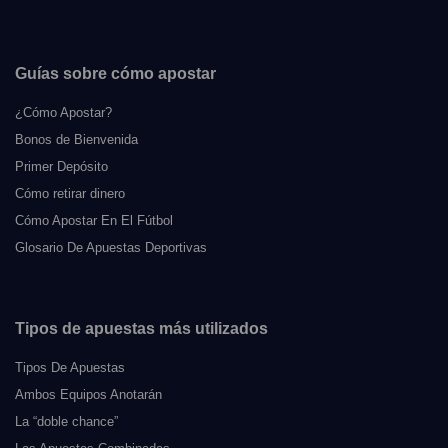
Guías sobre cómo apostar
¿Cómo Apostar?
Bonos de Bienvenida
Primer Depósito
Cómo retirar dinero
Cómo Apostar En El Fútbol
Glosario De Apuestas Deportivas
Tipos de apuestas más utilizados
Tipos De Apuestas
Ambos Equipos Anotarán
La “doble chance”