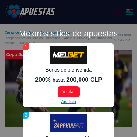
×
Mejores sitios de apuestas
Casas de apuestas
Copa Sudamericana
Juan Partal |
Independiente del Valle vs Corinthians – Análisis, cuotas y resultados del
30.03.2023
partido – 25/09/2019
1
Copa Sudamericana
Bonos de bienvenida
200%
200,000 CLP
hasta
Visitar
Analisis
2