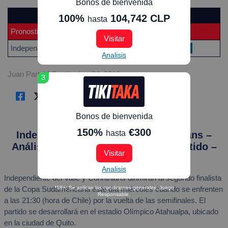
Bonos de bienvenida
Independiente del Valle vs Corinthians
100%
104,742 CLP
hasta
Pronostico
Odd
Visitar
Independiente del Valle
2.20
Analisis
Juan Partal
|
Septiembre 24, 2019
3
Bonos de bienvenida
150%
€300
hasta
Independiente del Valle vs Corinthians –
Análisis, cuotas y resultados del partido –
Visitar
25/09/2019
Analisis
Independiente del Valle y Corinthians dirimirán al segundo finalista
de la Copa Sudamericana este día miércoles cuando se enfrenten
*18+; Se aplican las condiciones generales. Juego
Responsable.
a las 21:30 (hora de Chile) por la vuelta de las semifinales. El
partido se desarrollará en el estadio Olímpico Atahualpa, ubicado
en la ciudad de Quito.