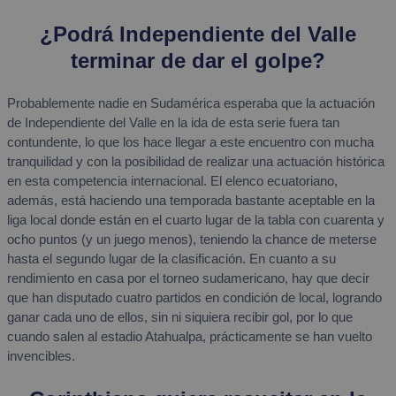
¿Podrá Independiente del Valle
terminar de dar el golpe?
Probablemente nadie en Sudamérica esperaba que la actuación
de Independiente del Valle en la ida de esta serie fuera tan
contundente, lo que los hace llegar a este encuentro con mucha
tranquilidad y con la posibilidad de realizar una actuación histórica
en esta competencia internacional. El elenco ecuatoriano,
además, está haciendo una temporada bastante aceptable en la
liga local donde están en el cuarto lugar de la tabla con cuarenta y
ocho puntos (y un juego menos), teniendo la chance de meterse
hasta el segundo lugar de la clasificación. En cuanto a su
rendimiento en casa por el torneo sudamericano, hay que decir
que han disputado cuatro partidos en condición de local, logrando
ganar cada uno de ellos, sin ni siquiera recibir gol, por lo que
cuando salen al estadio Atahualpa, prácticamente se han vuelto
invencibles.