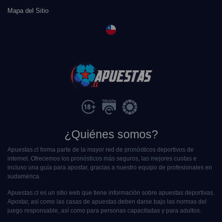
Mapa del Sitio
¿Quiénes somos?
Apuestas.cl forma parte de la mayor red de pronósticos deportivos de
internet. Ofrecemos los pronósticos más seguros, las mejores cuotas e
incluso una guía para apostar, gracias a nuestro equipo de profesionales en
sudamérica.
Apuestas.cl es un sitio web que tiene información sobre apuestas deportivas.
Apostar, así como las casas de apuestas deben darse bajo las normas del
juego responsable, así como para personas capacitadas y para adultos.