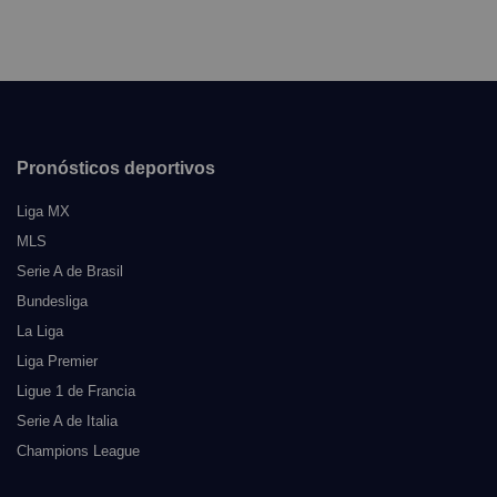
Pronósticos deportivos
Liga MX
MLS
Serie A de Brasil
Bundesliga
La Liga
Liga Premier
Ligue 1 de Francia
Serie A de Italia
Champions League