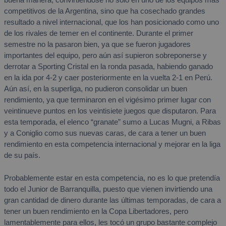
competitivos de la Argentina, sino que ha cosechado grandes
resultado a nivel internacional, que los han posicionado como uno
de los rivales de temer en el continente. Durante el primer
semestre no la pasaron bien, ya que se fueron jugadores
importantes del equipo, pero aún así supieron sobreponerse y
derrotar a Sporting Cristal en la ronda pasada, habiendo ganado
en la ida por 4-2 y caer posteriormente en la vuelta 2-1 en Perú.
Aún así, en la superliga, no pudieron consolidar un buen
rendimiento, ya que terminaron en el vigésimo primer lugar con
veintinueve puntos en los veintisiete juegos que disputaron. Para
esta temporada, el elenco “granate” sumo a Lucas Mugni, a Ribas
y a Coniglio como sus nuevas caras, de cara a tener un buen
rendimiento en esta competencia internacional y mejorar en la liga
de su país.
Probablemente estar en esta competencia, no es lo que pretendía
todo el Junior de Barranquilla, puesto que vienen invirtiendo una
gran cantidad de dinero durante las últimas temporadas, de cara a
tener un buen rendimiento en la Copa Libertadores, pero
lamentablemente para ellos, les tocó un grupo bastante complejo