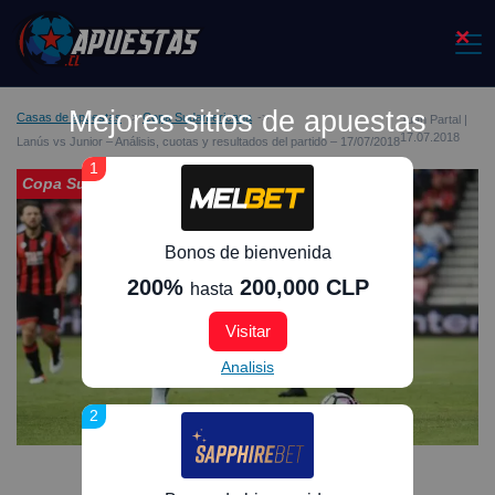
×
Mejores sitios de apuestas
Casas de apuestas
Copa Sudamericana
Juan Partal |
17.07.2018
Lanús vs Junior – Análisis, cuotas y resultados del partido – 17/07/2018
1
Copa Sudamericana
Bonos de bienvenida
200%
200,000 CLP
hasta
Visitar
Analisis
2