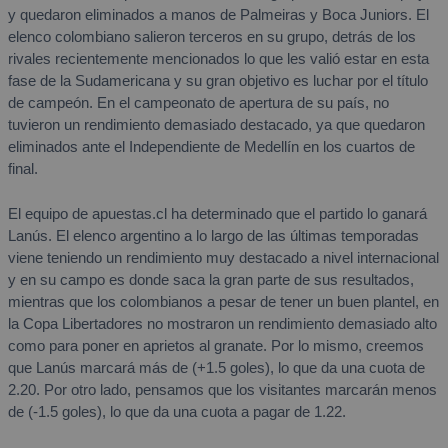
y quedaron eliminados a manos de Palmeiras y Boca Juniors. El
elenco colombiano salieron terceros en su grupo, detrás de los
rivales recientemente mencionados lo que les valió estar en esta
fase de la Sudamericana y su gran objetivo es luchar por el título
de campeón. En el campeonato de apertura de su país, no
tuvieron un rendimiento demasiado destacado, ya que quedaron
eliminados ante el Independiente de Medellín en los cuartos de
final.
El equipo de apuestas.cl ha determinado que el partido lo ganará
Lanús. El elenco argentino a lo largo de las últimas temporadas
viene teniendo un rendimiento muy destacado a nivel internacional
y en su campo es donde saca la gran parte de sus resultados,
mientras que los colombianos a pesar de tener un buen plantel, en
la Copa Libertadores no mostraron un rendimiento demasiado alto
como para poner en aprietos al granate. Por lo mismo, creemos
que Lanús marcará más de (+1.5 goles), lo que da una cuota de
2.20. Por otro lado, pensamos que los visitantes marcarán menos
de (-1.5 goles), lo que da una cuota a pagar de 1.22.