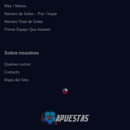
Más / Menos
Número de Goles – Par / Impar
Número Total de Goles
Primer Equipo Que Anotará
Sobre nosotros
Quiénes somos
Contacto
Mapa del Sitio