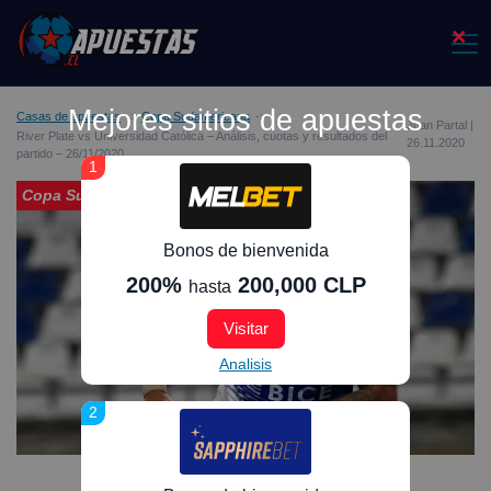
×
Mejores sitios de apuestas
Casas de apuestas
Copa Sudamericana
Juan Partal |
River Plate vs Universidad Católica – Análisis, cuotas y resultados del
26.11.2020
partido – 26/11/2020
1
Copa Sudamericana
Bonos de bienvenida
200%
200,000 CLP
hasta
Visitar
Analisis
2