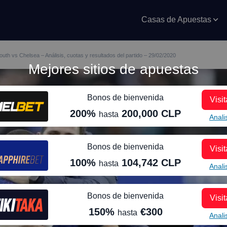
Casas de Apuestas
th vs Chelsea – Análisis, cuotas y resultados del partido – 29/02/2020
Mejores sitios de apuestas
Bonos de bienvenida
Visit
200%
200,000 CLP
hasta
Anali
Bonos de bienvenida
Visit
100%
104,742 CLP
hasta
Anali
Bonos de bienvenida
Visit
150%
€300
hasta
Anali