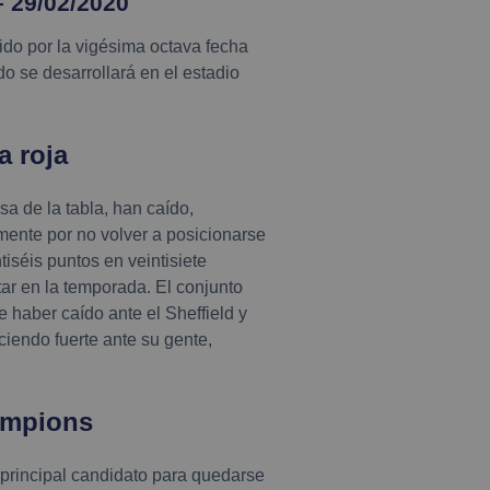
– 29/02/2020
do por la vigésima octava fecha
o se desarrollará en el estadio
a roja
 de la tabla, han caído,
mente por no volver a posicionarse
iséis puntos en veintisiete
ar en la temporada. El conjunto
 haber caído ante el Sheffield y
ciendo fuerte ante su gente,
ampions
l principal candidato para quedarse