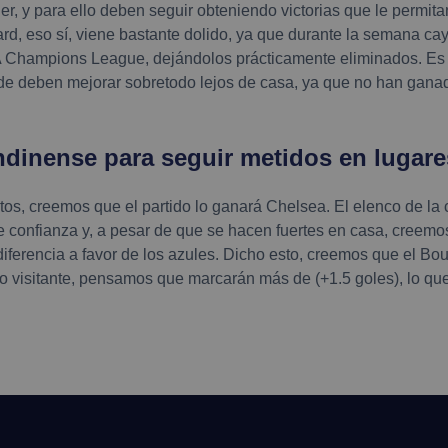
er, y para ello deben seguir obteniendo victorias que le permit
rd, eso sí, viene bastante dolido, ya que durante la semana c
 Champions League, dejándolos prácticamente eliminados. Es po
nde deben mejorar sobretodo lejos de casa, ya que no han gana
ondinense para seguir metidos en lugar
tos, creemos que el partido lo ganará Chelsea. El elenco de la c
e confianza y, a pesar de que se hacen fuertes en casa, creemos
a diferencia a favor de los azules. Dicho esto, creemos que el 
ado visitante, pensamos que marcarán más de (+1.5 goles), lo q