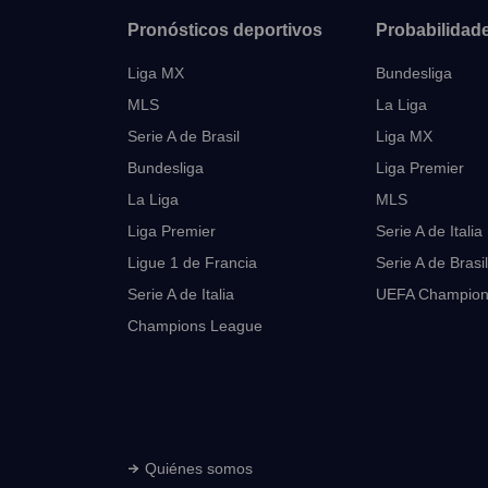
Pronósticos deportivos
Probabilidad
Liga MX
Bundesliga
MLS
La Liga
Serie A de Brasil
Liga MX
Bundesliga
Liga Premier
La Liga
MLS
Liga Premier
Serie A de Italia
Ligue 1 de Francia
Serie A de Brasil
Serie A de Italia
UEFA Champion
Champions League
Quiénes somos