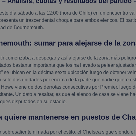
 Análisis, cuotas y resultados del partido 
te día sábado a las 12:00 (hora de Chile) en un encuentro váli
presenta un trascendental choque para ambos elencos. El partid
udad de Bournemouth.
emouth: sumar para alejarse de la zon
 comenzaba a despegar y así alejarse de la zona más peligrosa
tados bastante importante que los ha llevado a pelear ajustada
” se ubican en la décima sexta ubicación luego de obtener veint
 solo dos unidades por encima de la parte que nadie quiere est
Howe viene de dos derrotas consecutivas por Premier, luego de
tante. Un dato a resaltar, es que el elenco de casa se viene ha
oques disputados en su estadio.
a quiere mantenerse en puestos de Ch
 sobresaliente ni nada por el estilo, el Chelsea sigue siendo e