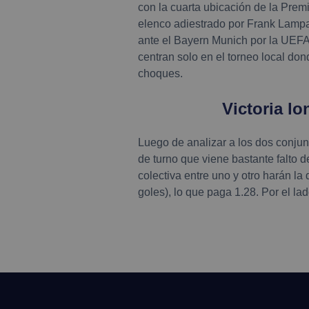
con la cuarta ubicación de la Premi
elenco adiestrado por Frank Lampa
ante el Bayern Munich por la UEFA
centran solo en el torneo local do
choques.
Victoria l
Luego de analizar a los dos conjun
de turno que viene bastante falto d
colectiva entre uno y otro harán l
goles), lo que paga 1.28. Por el l