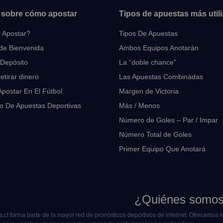
 sobre cómo apostar
Tipos de apuestas más util
Apostar?
Tipos De Apuestas
de Bienvenida
Ambos Equipos Anotarán
 Depósito
La “doble chance”
tirar dinero
Las Apuestas Combinadas
postar En El Fútbol
Margen de Victoria
io De Apuestas Deportivas
Más / Menos
Número de Goles – Par / Impar
Número Total de Goles
Primer Equipo Que Anotará
¿Quiénes somo
.cl forma parte de la mayor red de pronósticos deportivos de internet. Ofrecemos 