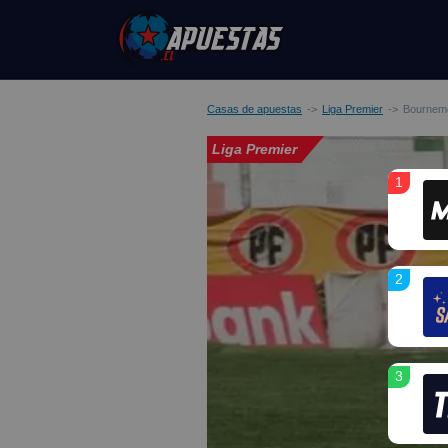
Casas de apuestas
Liga Premier
Bournemou
Liga Premier
1
2
3