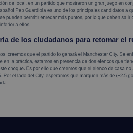
ción de local, en un partido que mostraron un gran juego en co
español Pep Guardiola es uno de los principales candidatos a 
e pueden permitir enredar más puntos, por lo que deben salir 
nferior a ellos.
ria de los ciudadanos para retomar el
s, creemos que el partido lo ganará el Manchester City. Se enfr
 en la práctica, estamos en presencia de dos elencos que tiene
este choque. Es por ello que creemos que el elenco de casa no 
. Por el lado del City, esperamos que marquen más de (+2.5 go
ada.