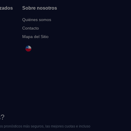
izados
Sobre nosotros
Quiénes somos
Contacto
Mapa del Sitio
s?
los pronósticos más seguros, las mejores cuotas e incluso