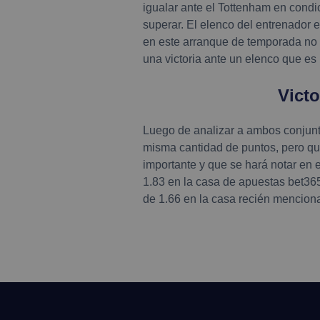
igualar ante el Tottenham en condi
superar. El elenco del entrenador 
en este arranque de temporada no s
una victoria ante un elenco que es i
Victo
Luego de analizar a ambos conjunto
misma cantidad de puntos, pero que
importante y que se hará notar en 
1.83 en la casa de apuestas bet365
de 1.66 en la casa recién mencion