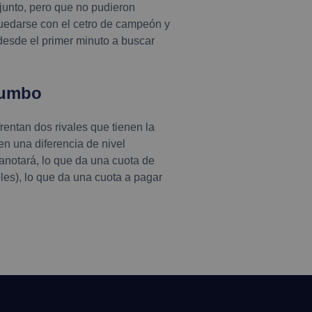
njunto, pero que no pudieron
quedarse con el cetro de campeón y
desde el primer minuto a buscar
 rumbo
entan dos rivales que tienen la
n una diferencia de nivel
anotará, lo que da una cuota de
les), lo que da una cuota a pagar