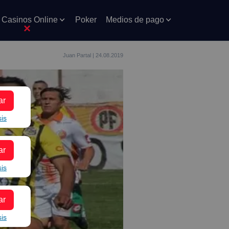
Casinos Online
Poker
Medios de pago
×
Juan Partal | 24.08.2019
ar
sis
ar
sis
ar
sis