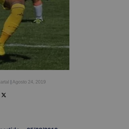
artal
|
Agosto 24, 2019