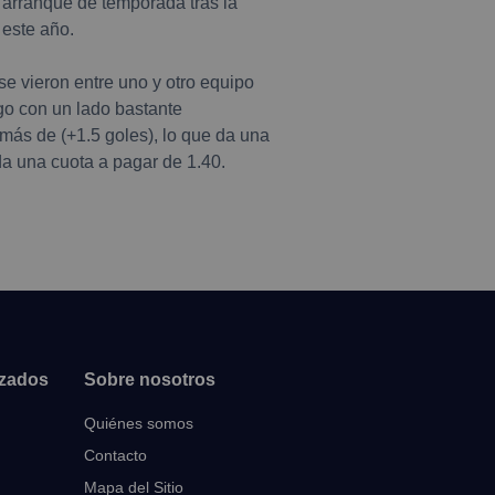
 arranque de temporada tras la
 este año.
se vieron entre uno y otro equipo
ego con un lado bastante
más de (+1.5 goles), lo que da una
da una cuota a pagar de 1.40.
izados
Sobre nosotros
Quiénes somos
Contacto
Mapa del Sitio