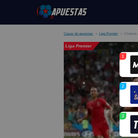
Casas de apuestas
Liga Premier
Chelsea v
Liga Premier
1
2
3