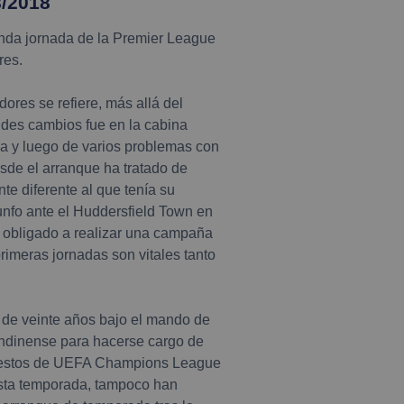
8/2018
gunda jornada de la Premier League
res.
ores se refiere, más allá del
ndes cambios fue en la cabina
da y luego de varios problemas con
esde el arranque ha tratado de
te diferente al que tenía su
iunfo ante el Huddersfield Town en
a obligado a realizar una campaña
rimeras jornadas son vitales tanto
s de veinte años bajo el mando de
ondinense para hacerse cargo de
 puestos de UEFA Champions League
esta temporada, tampoco han