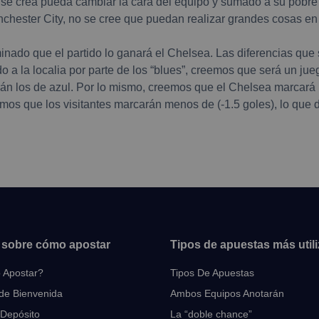
 se crea pueda cambiar la cara del equipo y sumado a su pobre
nchester City, no se cree que puedan realizar grandes cosas en
inado que el partido lo ganará el Chelsea. Las diferencias que 
o a la localia por parte de los “blues”, creemos que será un ju
án los de azul. Por lo mismo, creemos que el Chelsea marcará 
amos que los visitantes marcarán menos de (-1.5 goles), lo que 
 sobre cómo apostar
Tipos de apuestas más util
Apostar?
Tipos De Apuestas
de Bienvenida
Ambos Equipos Anotarán
 Depósito
La “doble chance”