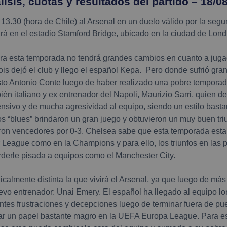
isis, cuotas y resultados del partido – 18/0
 13.30 (hora de Chile) al Arsenal en un duelo válido por la se
ará en el estadio Stamford Bridge, ubicado en la ciudad de Lond
ara esta temporada no tendrá grandes cambios en cuanto a jugad
ois dejó el club y llego el español Kepa. Pero donde sufrió gra
esto Antonio Conte luego de haber realizado una pobre tempora
ién italiano y ex entrenador del Napoli, Maurizio Sarri, quien d
nsivo y de mucha agresividad al equipo, siendo un estilo bastan
los “blues” brindaron un gran juego y obtuvieron un muy buen tr
ieron vencedores por 0-3. Chelsea sabe que esta temporada est
 League como en la Champions y para ello, los triunfos en las p
rderle pisada a equipos como el Manchester City.
icalmente distinta la que vivirá el Arsenal, ya que luego de má
o entrenador: Unai Emery. El español ha llegado al equipo l
antes frustraciones y decepciones luego de terminar fuera de
zar un papel bastante magro en la UEFA Europa League. Para 