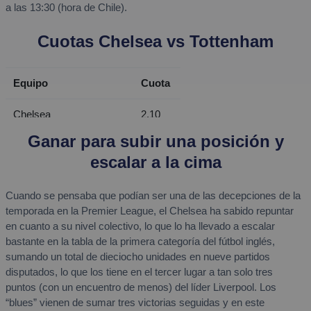
a las 13:30 (hora de Chile).
Cuotas Chelsea vs Tottenham
Equipo
Cuota
Chelsea
2.10
Ganar para subir una posición y
Empate
3.50
escalar a la cima
Tottenham
3.50
Cuando se pensaba que podían ser una de las decepciones de la
temporada en la Premier League, el Chelsea ha sabido repuntar
en cuanto a su nivel colectivo, lo que lo ha llevado a escalar
bastante en la tabla de la primera categoría del fútbol inglés,
sumando un total de dieciocho unidades en nueve partidos
disputados, lo que los tiene en el tercer lugar a tan solo tres
puntos (con un encuentro de menos) del líder Liverpool. Los
“blues” vienen de sumar tres victorias seguidas y en este