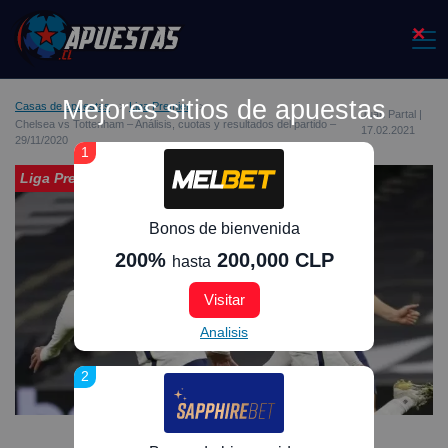
×
Mejores sitios de apuestas
Casas de apuestas
Liga Premier
Juan Partal |
Chelsea vs Tottenham – Análisis, cuotas y resultados del partido –
17.02.2021
29/11/2020
1
Liga Premier
Bonos de bienvenida
200%
200,000 CLP
hasta
Visitar
Analisis
2