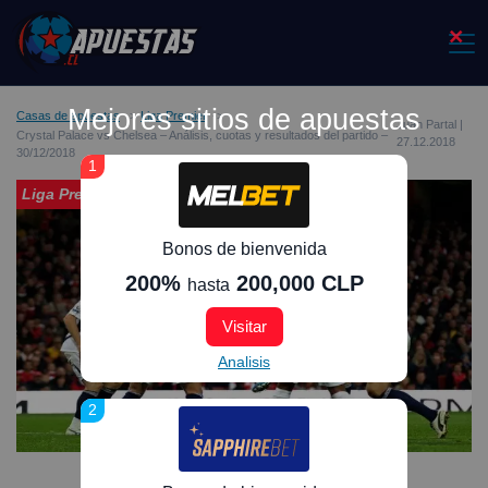
×
Mejores sitios de apuestas
Casas de apuestas
Liga Premier
Juan Partal |
Crystal Palace vs Chelsea – Análisis, cuotas y resultados del partido –
27.12.2018
30/12/2018
1
Liga Premier
Bonos de bienvenida
200%
200,000 CLP
hasta
Visitar
Analisis
2