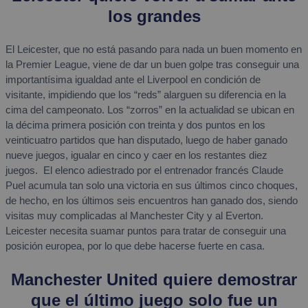
los grandes
El Leicester, que no está pasando para nada un buen momento en
la Premier League, viene de dar un buen golpe tras conseguir una
importantísima igualdad ante el Liverpool en condición de
visitante, impidiendo que los “reds” alarguen su diferencia en la
cima del campeonato. Los “zorros” en la actualidad se ubican en
la décima primera posición con treinta y dos puntos en los
veinticuatro partidos que han disputado, luego de haber ganado
nueve juegos, igualar en cinco y caer en los restantes diez
juegos. El elenco adiestrado por el entrenador francés Claude
Puel acumula tan solo una victoria en sus últimos cinco choques,
de hecho, en los últimos seis encuentros han ganado dos, siendo
visitas muy complicadas al Manchester City y al Everton.
Leicester necesita suamar puntos para tratar de conseguir una
posición europea, por lo que debe hacerse fuerte en casa.
Manchester United quiere demostrar
que el último juego solo fue un