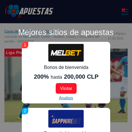
×
Mejores sitios de apuestas
Casas de apuestas
Liga Premier
Juan Partal |
Leicester vs Manchester United – Análisis, cuotas y resultados del
17.02.2021
partido – 03/02/2019
1
Liga Premier
Bonos de bienvenida
200%
200,000 CLP
hasta
Visitar
Analisis
2