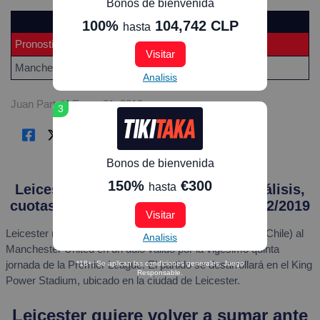
Bonos de bienvenida
Leicester vs Manchester United
100%
104,742 CLP
hasta
Pronostico
Odd
Visitar
Manchester United
1.95
Analisis
Juan Partal
|
Enero 31, 2019
3
Bonos de bienvenida
150%
€300
hasta
Leicester vs Manchester United – Análisis,
cuotas y resultados del partido – 03/02/2019
Visitar
Leicester recibirá este día domingo a las 11:05 (hora de Chile) al
Analisis
Manchester United en un dulo válido por la vigésimo quinta
jornada de la Premier League. El partido se desarrollará en el King
*18+; Se aplican las condiciones generales. Juego
Responsable.
Power Stadium, ubicado en la ciudad de Leicester.
Leicester quiere volver a sumar ante