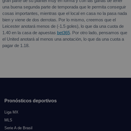
gran parte de su plantel muy en forma y con las ganas de tener
una buena segunda parte de temporada que le permita conseguir
cosas importantes, mientras que el local en casa no la pasa nada
bien y viene de dos derrotas. Por lo mismo, creemos que el
Leicester anotará menos de (-1.5 goles), lo que da una cuota de
1.40 en la casa de apuestas
bet365
. Por otro lado, pensamos que
el United anotará al menos una anotación, lo que da una cuota a
pagar de 1.18.
Pronósticos deportivos
Liga MX
MLS
Serie A de Brasil