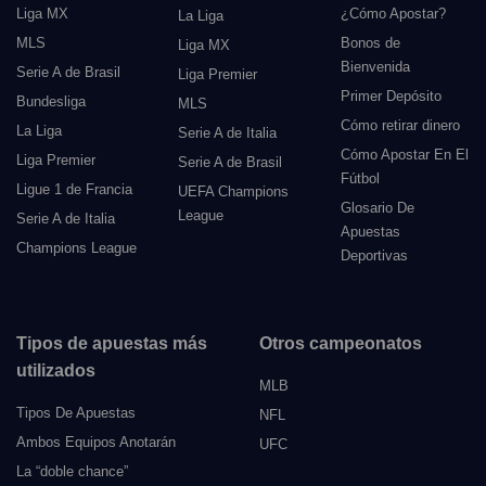
Liga MX
¿Cómo Apostar?
La Liga
MLS
Bonos de
Liga MX
Bienvenida
Serie A de Brasil
Liga Premier
Primer Depósito
Bundesliga
MLS
Cómo retirar dinero
La Liga
Serie A de Italia
Cómo Apostar En El
Liga Premier
Serie A de Brasil
Fútbol
Ligue 1 de Francia
UEFA Champions
Glosario De
League
Serie A de Italia
Apuestas
Champions League
Deportivas
Tipos de apuestas más
Otros campeonatos
utilizados
MLB
Tipos De Apuestas
NFL
Ambos Equipos Anotarán
UFC
La “doble chance”