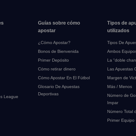
es
Guías sobre cómo
Tipos de ap
apostar
utilizados
¿Cómo Apostar?
Tipos De Apue
Bonos de Bienvenida
Ambos Equipos
Primer Depósito
La “doble chan
Cómo retirar dinero
Las Apuestas
Cómo Apostar En El Fútbol
Margen de Vict
Glosario De Apuestas
Más / Menos
Deportivas
Número de Gol
s League
Impar
Número Total 
Primer Equipo