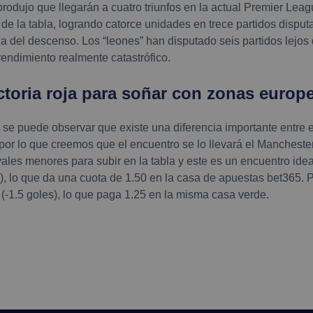
produjo que llegarán a cuatro triunfos en la actual Premier Lea
 de la tabla, logrando catorce unidades en trece partidos dispu
a del descenso. Los “leones” han disputado seis partidos lejos
endimiento realmente catastrófico.
ctoria roja para soñar con zonas europ
 se puede observar que existe una diferencia importante entre 
 por lo que creemos que el encuentro se lo llevará el Mancheste
vales menores para subir en la tabla y este es un encuentro idea
, lo que da una cuota de 1.50 en la casa de apuestas bet365. Por
1.5 goles), lo que paga 1.25 en la misma casa verde.