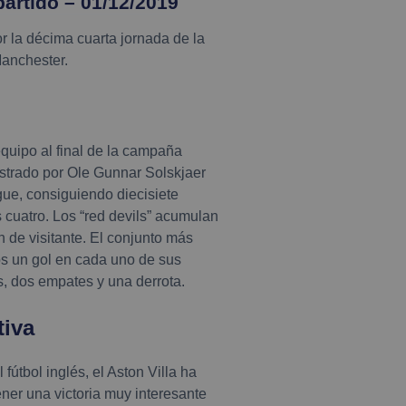
partido – 01/12/2019
r la décima cuarta jornada de la
Manchester.
quipo al final de la campaña
strado por Ole Gunnar Solskjaer
ue, consiguiendo diecisiete
 cuatro. Los “red devils” acumulan
n de visitante. El conjunto más
os un gol en cada uno de sus
s, dos empates y una derrota.
tiva
útbol inglés, el Aston Villa ha
ner una victoria muy interesante