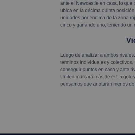
ante el Newcastle en casa, lo que 
ubica en la décima quinta posición
unidades por encima de la zona roj
cinco y ganando uno, teniendo un r
Vi
Luego de analizar a ambos rivales,
términos individuales y colectivos,
conseguir puntos en casa y ante ri
United marcará más de (+1.5 goles)
pensamos que anotarán menos de (-