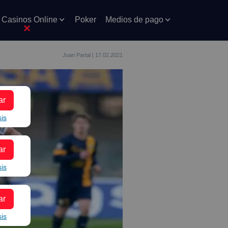
Casinos Online
Poker
Medios de pago
×
Juan Partal | 17.02.2021
ar
sis
ar
sis
ar
sis