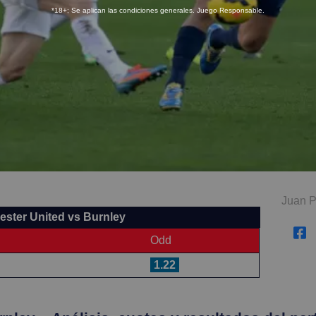
*18+; Se aplican las condiciones generales. Juego Responsable.
Juan P
ster United vs Burnley
Odd
1.22