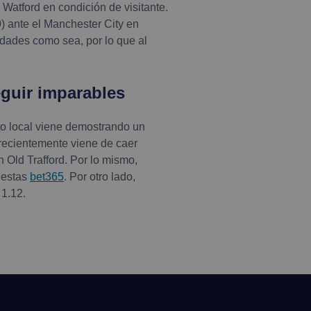
l Watford en condición de visitante.
0) ante el Manchester City en
idades como sea, por lo que al
eguir imparables
to local viene demostrando un
recientemente viene de caer
Old Trafford. Por lo mismo,
uestas
bet365
. Por otro lado,
 1.12.