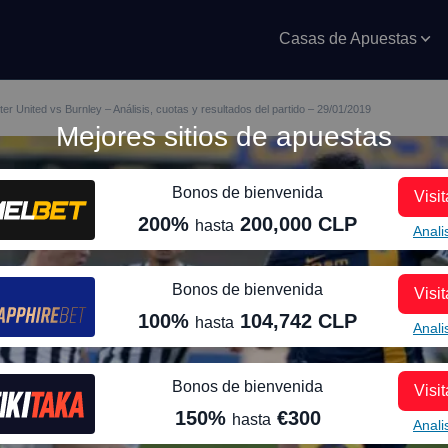
Casas de Apuestas
r United vs Burnley – Análisis, cuotas y resultados del partido – 29/01/2019
Mejores sitios de apuestas
Bonos de bienvenida
Visit
200%
200,000 CLP
hasta
Anali
Bonos de bienvenida
Visit
100%
104,742 CLP
hasta
Anali
Bonos de bienvenida
Visit
150%
€300
hasta
Anali