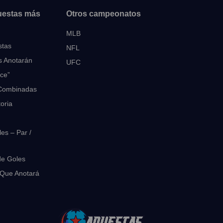
uestas más
Otros campeonatos
MLB
stas
NFL
 Anotarán
UFC
ce”
 Combinadas
oria
es – Par /
de Goles
 Que Anotará