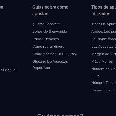
es
Guías sobre cómo
Tipos de ap
apostar
utilizados
¿Cómo Apostar?
Tipos De Apue
Bonos de Bienvenida
Ambos Equipos
Primer Depósito
La “doble chan
Cómo retirar dinero
Las Apuestas
Cómo Apostar En El Fútbol
Margen de Vict
Glosario De Apuestas
Más / Menos
Deportivas
Número de Gol
s League
Impar
Número Total 
Primer Equipo