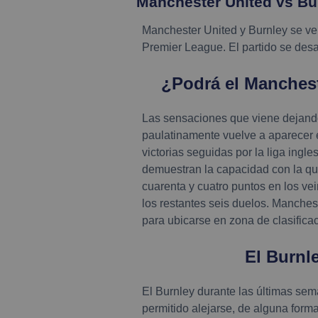
Manchester United vs Bur
Manchester United y Burnley se verá
Premier League. El partido se desar
¿Podrá el Manchest
Las sensaciones que viene dejando
paulatinamente vuelve a aparecer e
victorias seguidas por la liga ing
demuestran la capacidad con la que
cuarenta y cuatro puntos en los vei
los restantes seis duelos. Manchest
para ubicarse en zona de clasifica
El Burnl
El Burnley durante las últimas sem
permitido alejarse, de alguna form