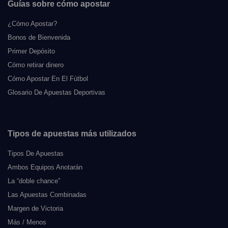
Guías sobre cómo apostar
¿Cómo Apostar?
Bonos de Bienvenida
Primer Depósito
Cómo retirar dinero
Cómo Apostar En El Fútbol
Glosario De Apuestas Deportivas
Tipos de apuestas más utilizados
Tipos De Apuestas
Ambos Equipos Anotarán
La “doble chance”
Las Apuestas Combinadas
Margen de Victoria
Más / Menos