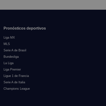
Pronósticos deportivos
Liga MX
MLS
Serie A de Brasil
Bundesliga
La Liga
Liga Premier
Ligue 1 de Francia
Serie A de Italia
Champions League