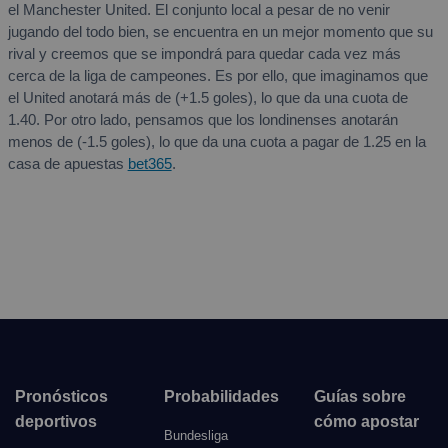
el Manchester United. El conjunto local a pesar de no venir
jugando del todo bien, se encuentra en un mejor momento que su
rival y creemos que se impondrá para quedar cada vez más
cerca de la liga de campeones. Es por ello, que imaginamos que
el United anotará más de (+1.5 goles), lo que da una cuota de
1.40. Por otro lado, pensamos que los londinenses anotarán
menos de (-1.5 goles), lo que da una cuota a pagar de 1.25 en la
casa de apuestas
bet365
.
Pronósticos
Probabilidades
Guías sobre
deportivos
cómo apostar
Bundesliga