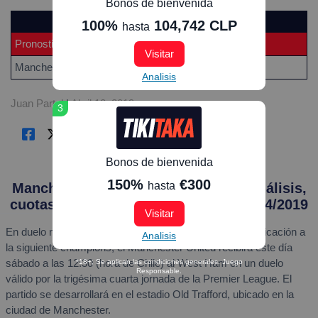
Bonos de bienvenida
Manchester United vs West Ham
100%
104,742 CLP
hasta
Pronostico
Odd
Visitar
Manchester United
1.40
Analisis
Juan Partal
|
Abril 12, 2019
3
Bonos de bienvenida
150%
€300
hasta
Manchester United vs West Ham – Análisis,
cuotas y resultados del partido – 13/04/2019
Visitar
En duelo muy importante para las aspiraciones de clasificación a
Analisis
la siguiente champions, el Manchester United recibirá este día
sábado a las 12:30 (hora de Chile) al West Ham en un duelo
*18+; Se aplican las condiciones generales. Juego
Responsable.
válido por la trigésima cuarta jornada de la Premier League. El
partido se desarrollará en el estadio Old Trafford, ubicado en la
ciudad de Manchester.