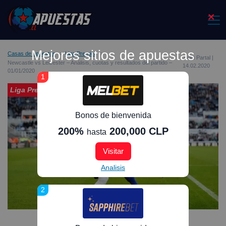
×
Mejores sitios de apuestas
Casas de apuestas
Liga Premier
Juan Partal |
Newcastle vs Leicester – Análisis, cuotas y resultados del partido –
14.02.2020
01/01/2020
1
Liga Premier
Bonos de bienvenida
200%
200,000 CLP
hasta
Visitar
Analisis
2