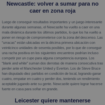
Newcastle: volver a sumar para no
caer en zona roja
Luego de conseguir resultados importantes y un juego interesante
durante algunas semanas, el Newcaslte ha vuelto a caer en una
mala dinámica durante los últimos partidos, lo que los ha vuelto a
poner en riesgo de comprometerse con la zona del descenso. Las
“urracas” están ubicadas en la décima primera ubicación con
veinticinco unidades de sesenta posibles, por lo que de conseguir
una racha positiva en los siguientes encuentros podrían incluso
competir por un cupo para alguna competencia europea. Los
“blank and white” suman dos derrotas de manera consecutiva tras
perder ante el Manchester United y Everton. Los de Steve Bruce
han disputado diez partidos en condición de local, logrando ganar
cuatro, empatar en cuatro y perder dos, teniendo un rendimiento
aceptable jugando ante su gente. Newcastle quiere lograr hacerse
fuerte en casa para soñar en grande.
Leicester quiere mantenerse