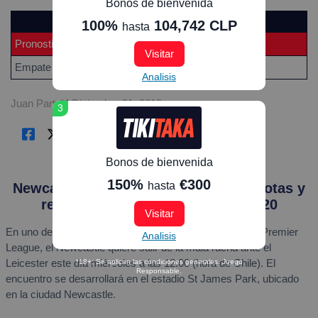
Bonos de bienvenida
Newcastle vs Leicester
100%
104,742 CLP
hasta
Pronostico
Odd
Visitar
Empate
4.33
Analisis
Juan Partal
|
Diciembre 31, 2019
3
Bonos de bienvenida
150%
€300
hasta
Newcastle vs Leicester – Análisis, cuotas y
resultados del partido – 01/01/2020
Visitar
En uno de esos encuentros que son tradicionales de la Premier
Analisis
League, el Newcastle quiere salir de la mala racha ante el
Leicester este día miércoles a las 12:00 (hora de Chile). El
*18+; Se aplican las condiciones generales. Juego
Responsable.
encuentro se desarrollará en el estadio St James Park, ubicado
en la ciudad Newcastle.