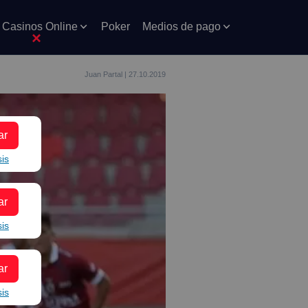
Casinos Online
Poker
Medios de pago
×
Juan Partal | 27.10.2019
ar
sis
ar
sis
ar
sis