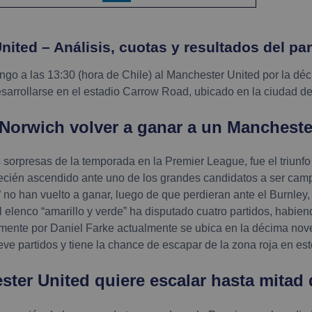
ited – Análisis, cuotas y resultados del par
ingo a las 13:30 (hora de Chile) al Manchester United por la d
sarrollarse en el estadio Carrow Road, ubicado en la ciudad d
 Norwich volver a ganar a un Mancheste
sorpresas de la temporada en la Premier League, fue el triunfo
o recién ascendido ante uno de los grandes candidatos a ser ca
” no han vuelto a ganar, luego de que perdieran ante el Burnley,
elenco “amarillo y verde” ha disputado cuatro partidos, habiend
camente por Daniel Farke actualmente se ubica en la décima nove
ve partidos y tiene la chance de escapar de la zona roja en es
ter United quiere escalar hasta mitad 