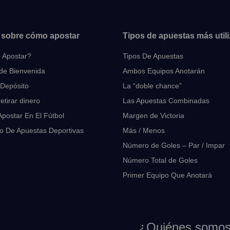
 sobre cómo apostar
Tipos de apuestas más util
Apostar?
Tipos De Apuestas
de Bienvenida
Ambos Equipos Anotarán
 Depósito
La “doble chance”
tirar dinero
Las Apuestas Combinadas
postar En El Fútbol
Margen de Victoria
io De Apuestas Deportivas
Más / Menos
Número de Goles – Par / Impar
Número Total de Goles
Primer Equipo Que Anotará
¿Quiénes somo