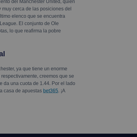
iento del Manchester United, quien
y muy cerca de las posiciones del
último elenco que se encuentra
League. El conjunto de Ole
as, lo que reafirma la pobre
al
hester, ya que tiene un enorme
te respectivamente, creemos que se
 da una cuota de 1.44. Por el lado
 la casa de apuestas
bet365
. ¡A