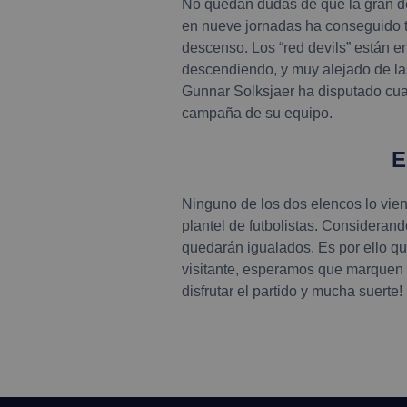
No quedan dudas de que la gran de
en nueve jornadas ha conseguido ta
descenso. Los “red devils” están e
descendiendo, y muy alejado de l
Gunnar Solksjaer ha disputado cuat
campaña de su equipo.
E
Ninguno de los dos elencos lo vie
plantel de futbolistas. Consideran
quedarán igualados. Es por ello qu
visitante, esperamos que marquen 
disfrutar el partido y mucha suerte!