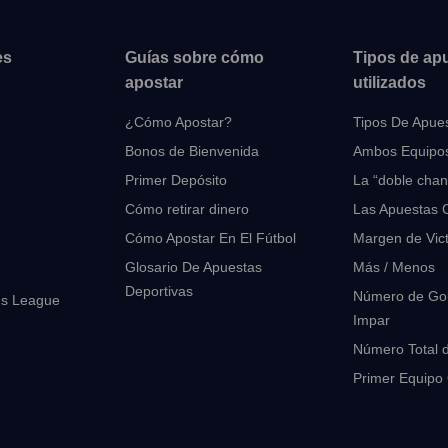
es
Guías sobre cómo
Tipos de ap
apostar
utilizados
¿Cómo Apostar?
Tipos De Apue
Bonos de Bienvenida
Ambos Equipos
Primer Depósito
La “doble chan
Cómo retirar dinero
Las Apuestas
Cómo Apostar En El Fútbol
Margen de Vict
Glosario De Apuestas
Más / Menos
Deportivas
Número de Gol
s League
Impar
Número Total 
Primer Equipo