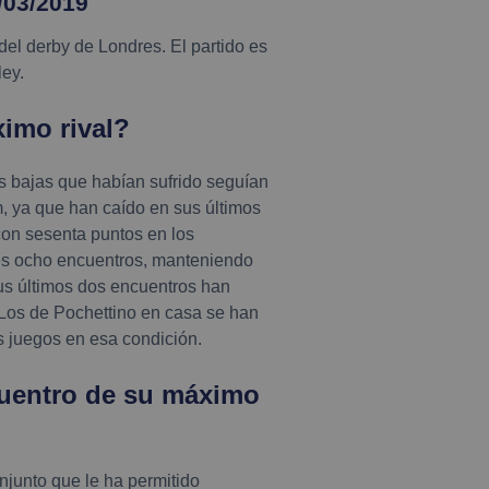
/03/2019
del derby de Londres. El partido es
ley.
ximo rival?
s bajas que habían sufrido seguían
, ya que han caído en sus últimos
 con sesenta puntos en los
tes ocho encuentros, manteniendo
 sus últimos dos encuentros han
. Los de Pochettino en casa se han
s juegos en esa condición.
ncuentro de su máximo
junto que le ha permitido