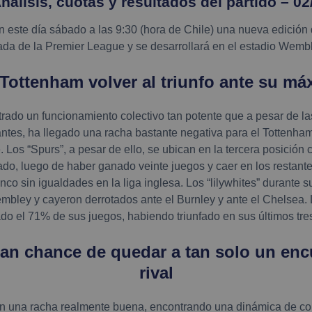
álisis, cuotas y resultados del partido – 02
 este día sábado a las 9:30 (hora de Chile) una nueva edición 
ada de la Premier League y se desarrollará en el estadio Wemb
Tottenham volver al triunfo ante su má
ado un funcionamiento colectivo tan potente que a pesar de la
ntes, ha llegado una racha bastante negativa para el Tottenham
 Los “Spurs”, a pesar de ello, se ubican en la tercera posición
tado, luego de haber ganado veinte juegos y caer en los restan
lenco sin igualdades en la liga inglesa. Los “lilywhites” durante
Wembley y cayeron derrotados ante el Burnley y ante el Chelsea
o el 71% de sus juegos, habiendo triunfado en sus últimos tre
gran chance de quedar a tan solo un e
rival
 en una racha realmente buena, encontrando una dinámica de con