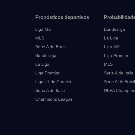
Pronósticos deportivos
Probabilidad
Liga MX
Bundesliga
MLS
La Liga
Serie A de Brasil
Liga MX
Bundesliga
Liga Premier
La Liga
MLS
Liga Premier
Serie A de Italia
Ligue 1 de Francia
Serie A de Brasil
Serie A de Italia
UEFA Champion
Champions League