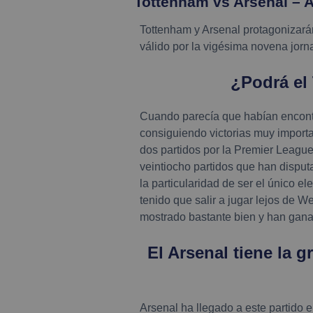
Tottenham vs Arsenal – An
Tottenham y Arsenal protagonizarán
válido por la vigésima novena jorn
¿Podrá el 
Cuando parecía que habían encontr
consiguiendo victorias muy importa
dos partidos por la Premier League.
veintiocho partidos que han dispu
la particularidad de ser el único e
tenido que salir a jugar lejos de 
mostrado bastante bien y han ganad
El Arsenal tiene la 
Arsenal ha llegado a este partido