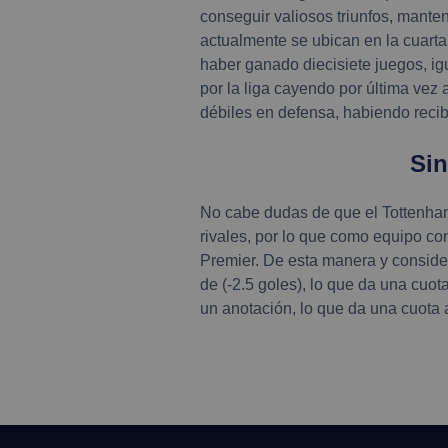
conseguir valiosos triunfos, mant
actualmente se ubican en la cuarta
haber ganado diecisiete juegos, igu
por la liga cayendo por última vez
débiles en defensa, habiendo recib
Sin
No cabe dudas de que el Tottenham
rivales, por lo que como equipo co
Premier. De esta manera y consid
de (-2.5 goles), lo que da una cuo
un anotación, lo que da una cuota 