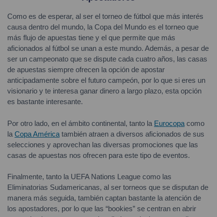
Como es de esperar, al ser el torneo de fútbol que más interés
causa dentro del mundo, la Copa del Mundo es el torneo que
más flujo de apuestas tiene y el que permite que más
aficionados al fútbol se unan a este mundo. Además, a pesar de
ser un campeonato que se dispute cada cuatro años, las casas
de apuestas siempre ofrecen la opción de apostar
anticipadamente sobre el futuro campeón, por lo que si eres un
visionario y te interesa ganar dinero a largo plazo, esta opción
es bastante interesante.
Por otro lado, en el ámbito continental, tanto la
Eurocopa
como
la
Copa América
también atraen a diversos aficionados de sus
selecciones y aprovechan las diversas promociones que las
casas de apuestas nos ofrecen para este tipo de eventos.
Finalmente, tanto la UEFA Nations League como las
Eliminatorias Sudamericanas, al ser torneos que se disputan de
manera más seguida, también captan bastante la atención de
los apostadores, por lo que las “bookies” se centran en abrir