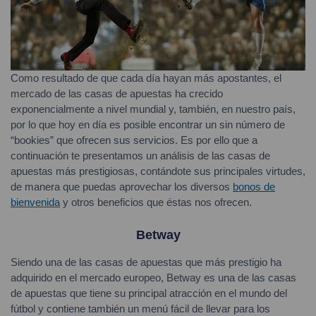
Como resultado de que cada día hayan más apostantes, el
mercado de las casas de apuestas ha crecido
exponencialmente a nivel mundial y, también, en nuestro país,
por lo que hoy en día es posible encontrar un sin número de
“bookies” que ofrecen sus servicios. Es por ello que a
continuación te presentamos un análisis de las casas de
apuestas más prestigiosas, contándote sus principales virtudes,
de manera que puedas aprovechar los diversos
bonos de
bienvenida
y otros beneficios que éstas nos ofrecen.
Betway
Siendo una de las casas de apuestas que más prestigio ha
adquirido en el mercado europeo, Betway es una de las casas
de apuestas que tiene su principal atracción en el mundo del
fútbol y contiene también un menú fácil de llevar para los