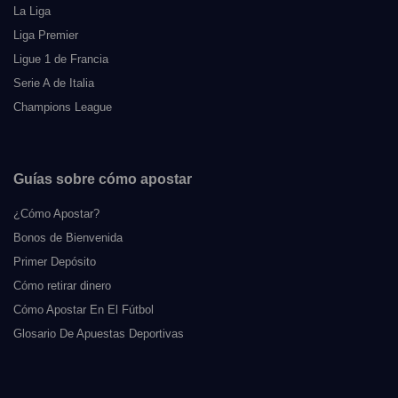
La Liga
Liga Premier
Ligue 1 de Francia
Serie A de Italia
Champions League
Guías sobre cómo apostar
¿Cómo Apostar?
Bonos de Bienvenida
Primer Depósito
Cómo retirar dinero
Cómo Apostar En El Fútbol
Glosario De Apuestas Deportivas