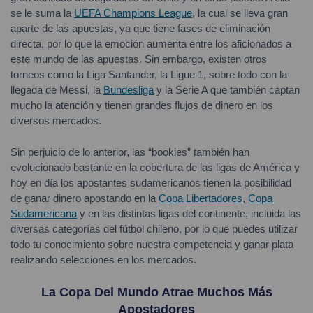
se le suma la
UEFA Champions League
, la cual se lleva gran
aparte de las apuestas, ya que tiene fases de eliminación
directa, por lo que la emoción aumenta entre los aficionados a
este mundo de las apuestas. Sin embargo, existen otros
torneos como la Liga Santander, la Ligue 1, sobre todo con la
llegada de Messi, la
Bundesliga
y la Serie A que también captan
mucho la atención y tienen grandes flujos de dinero en los
diversos mercados.
Sin perjuicio de lo anterior, las “bookies” también han
evolucionado bastante en la cobertura de las ligas de América y
hoy en día los apostantes sudamericanos tienen la posibilidad
de ganar dinero apostando en la
Copa Libertadores
,
Copa
Sudamericana
y en las distintas ligas del continente, incluida las
diversas categorías del fútbol chileno, por lo que puedes utilizar
todo tu conocimiento sobre nuestra competencia y ganar plata
realizando selecciones en los mercados.
La Copa Del Mundo Atrae Muchos Más
Apostadores