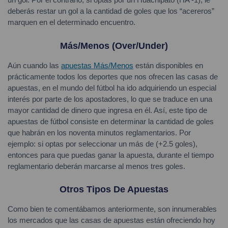
deberás restar un gol a la cantidad de goles que los “acereros”
marquen en el determinado encuentro.
Más/Menos (Over/Under)
Aún cuando las
apuestas Más/Menos
están disponibles en
prácticamente todos los deportes que nos ofrecen las casas de
apuestas, en el mundo del fútbol ha ido adquiriendo un especial
interés por parte de los apostadores, lo que se traduce en una
mayor cantidad de dinero que ingresa en él. Así, este tipo de
apuestas de fútbol consiste en determinar la cantidad de goles
que habrán en los noventa minutos reglamentarios. Por
ejemplo: si optas por seleccionar un más de (+2.5 goles),
entonces para que puedas ganar la apuesta, durante el tiempo
reglamentario deberán marcarse al menos tres goles.
Otros Tipos De Apuestas
Como bien te comentábamos anteriormente, son innumerables
los mercados que las casas de apuestas están ofreciendo hoy