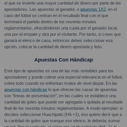
el que se invierte una mayor cantidad de dinero por parte de los
apostadores. Las apuestas al ganador, o
apuestas 1X2
, en el
caso del fútbol se centran en el resultado final con el que
terminará el partido dentro de los noventa minutos
reglamentarios, ofreciéndonos una cuota por el ganador local,
una por el empate y otra por el visitante. Por tanto, si crees que
ganará el elenco de casa, entonces debes seleccionar esa
opción, colocar la cantidad de dinero apostada y listo.
Apuestas Con Hándicap
Este tipo de apuestas es una de las más rentables para los
apostadores y puede cobrar una especial relevancia en el fútbol,
sobre todo cuando se enfrentan rivales de nivel dispar. En las
apuestas con hándicap
lo que ofrecen las casas de apuestas
son “líneas de presentación”, en las cuales se establece una
cantidad de goles que puede ser agregada o quitada al resultado
final de los noventa minutos reglamentarias. A modo ejemplar: si
decides seleccionar Huachipato (HA +1), eso quiere decir que a
la cantidad de goles que marque ese elenco, le deberás sumar
un gol. Por el contrario, si optas por un Huachipato (HA -1), le