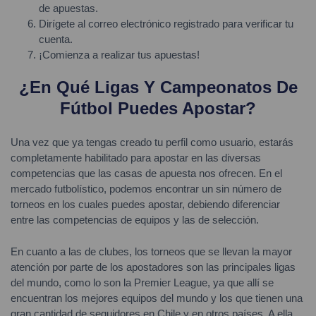
de apuestas.
Dirígete al correo electrónico registrado para verificar tu
cuenta.
¡Comienza a realizar tus apuestas!
¿En Qué Ligas Y Campeonatos De
Fútbol Puedes Apostar?
Una vez que ya tengas creado tu perfil como usuario, estarás
completamente habilitado para apostar en las diversas
competencias que las casas de apuesta nos ofrecen. En el
mercado futbolístico, podemos encontrar un sin número de
torneos en los cuales puedes apostar, debiendo diferenciar
entre las competencias de equipos y las de selección.
En cuanto a las de clubes, los torneos que se llevan la mayor
atención por parte de los apostadores son las principales ligas
del mundo, como lo son la Premier League, ya que allí se
encuentran los mejores equipos del mundo y los que tienen una
gran cantidad de seguidores en Chile y en otros países. A ella