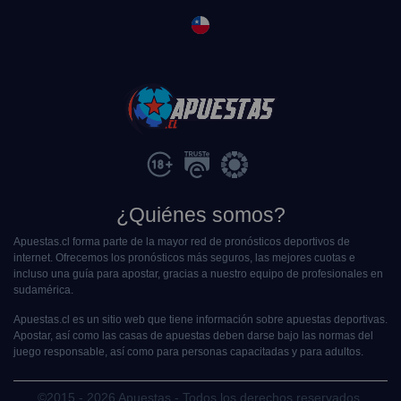
¿Quiénes somos?
Apuestas.cl forma parte de la mayor red de pronósticos deportivos de
internet. Ofrecemos los pronósticos más seguros, las mejores cuotas e
incluso una guía para apostar, gracias a nuestro equipo de profesionales en
sudamérica.
Apuestas.cl es un sitio web que tiene información sobre apuestas deportivas.
Apostar, así como las casas de apuestas deben darse bajo las normas del
juego responsable, así como para personas capacitadas y para adultos.
©2015 - 2026 Apuestas
-
Todos los derechos reservados.