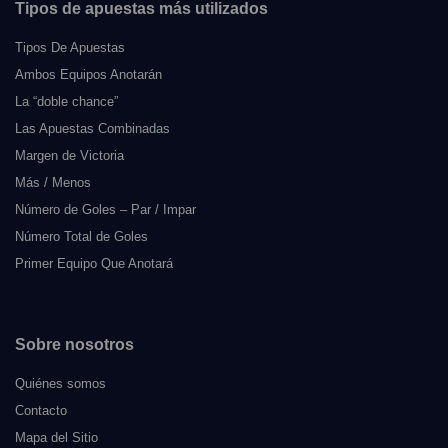
Tipos de apuestas más utilizados
Tipos De Apuestas
Ambos Equipos Anotarán
La “doble chance”
Las Apuestas Combinadas
Margen de Victoria
Más / Menos
Número de Goles – Par / Impar
Número Total de Goles
Primer Equipo Que Anotará
Sobre nosotros
Quiénes somos
Contacto
Mapa del Sitio