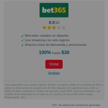
8.0
/10
Mercados variados en deportes
Live streaming con solo registro
Atractivo bono de bienvenida y promociones
100%
$30
hasta
Visitar
Analisis
*Solo disponible para nuevos clientes. Realice un ingreso válido de un mínimo de $10* y
solicite la oferta antes de pasados los 30 días después de registrarse para recibir un
100% de dicha cantidad en créditos de apuesta, hasta $30*. Una vez solicitados, sus
créditos serán abonados en el saldo de su cuenta y no los podrá retirar. Juego
Responsable. 18+;
*18+; Se aplican las condiciones generales.